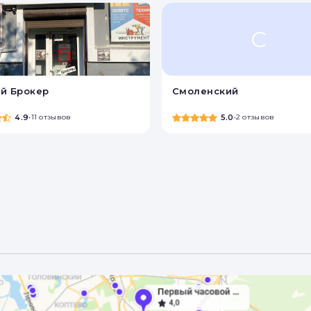
С
й Брокер
Смоленский
4.9
•
11 отзывов
5.0
•
2 отзывов