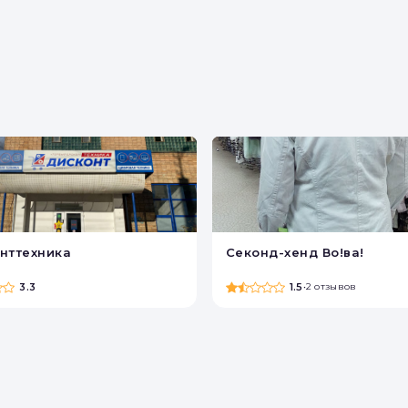
нттехника
Секонд-хенд Во!ва!
3.3
1.5
•
2 отзывов