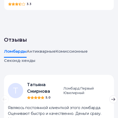
My second hand
3.3
Отзывы
Ломбарды
Антикварные
Комиссионные
Секонд-хенды