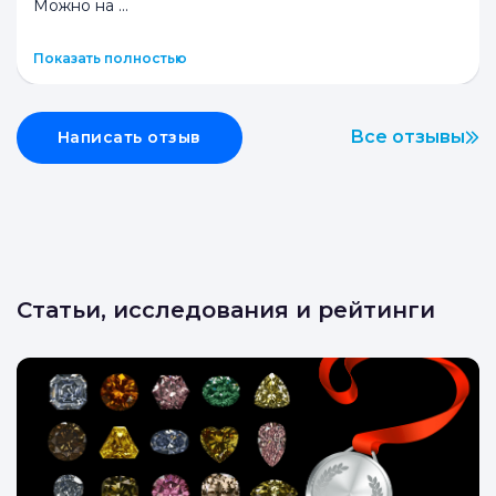
Татьяна
Т
Ломбард Первый
Смирнова
Ювелирный
5.0
Являюсь постоянной клиенткой этого ломбарда.
Оценивают быстро и качественно. Деньги сразу.
Можно на
...
Показать полностью
Все отзывы
Написать отзыв
Статьи, исследования и рейтинги