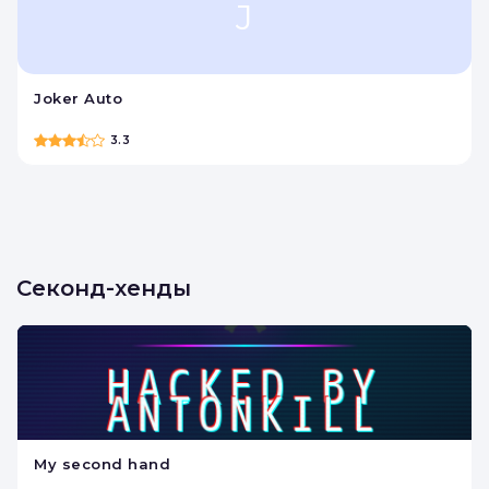
Деньги под залог
недвижимости
J
Joker Auto
3.3
Секонд-хенды