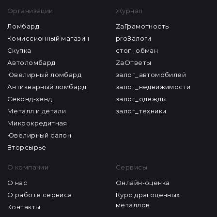
Организации
Журнал
Ломбард
ZaГрамотность
Комиссионный магазин
proЗалоги
Скупка
стоп_обман
Автоломбард
ZaОтветы
Ювелирный ломбард
залог_автомобилей
Антикварный ломбард
залог_недвижимости
Секонд-хенд
залог_одежды
Металл и детали
залог_техники
Микрокредитная
Ювелирный салон
Вторсырье