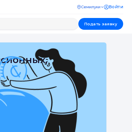
Войти
Семилуки
Подать заявку
ссионных,