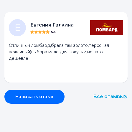
Е
Евгения Галкина
5.0
Отличный ломбард,брала там золото,персонал
вежливый)выбора мало для покупки,но зато
дешевле
Все отзывы
Написать отзыв