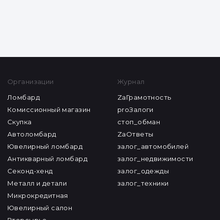
Организации
Журнал
Ломбард
ZaГрамотность
Комиссионный магазин
proЗалоги
Скупка
стоп_обман
Автоломбард
ZaОтветы
Ювелирный ломбард
залог_автомобилей
Антикварный ломбард
залог_недвижимости
Секонд-хенд
залог_одежды
Металл и детали
залог_техники
Микрокредитная
Ювелирный салон