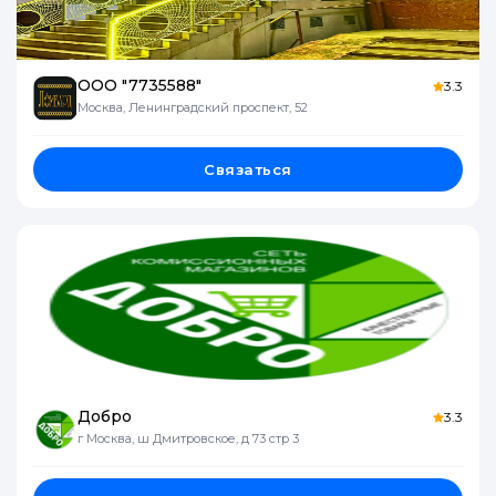
ООО "7735588"
3.3
Москва, Ленинградский проспект, 52
Связаться
Добро
3.3
г Москва, ш Дмитровское, д 73 стр 3