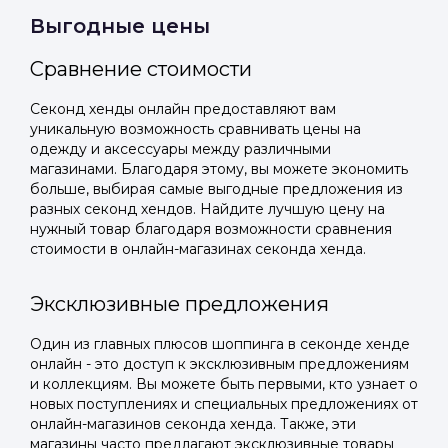
Выгодные цены
Подать заявку
Подать заявку
профиль
Отправьте заявку через мессенджер-бот — магазины
Отправьте заявку через мессенджер-бот — магазины
Сравнение стоимости
Мы отправим код для входа на ваш
увидят её и пришлют предложения. Фото, описание и
увидят её и пришлют предложения. Фото, описание и
AI-оценка прямо в чате.
AI-оценка прямо в чате.
номер телефона.
Секонд хенды онлайн предоставляют вам
уникальную возможность сравнивать цены на
одежду и аксессуары между различными
Telegram
Telegram
магазинами. Благодаря этому, вы можете экономить
Телефон
больше, выбирая самые выгодные предложения из
ВКонтакте
ВКонтакте
разных секонд хендов. Найдите лучшую цену на
нужный товар благодаря возможности сравнения
стоимости в онлайн-магазинах секонда хенда.
или подайте через форму на сайте
или подайте через форму на сайте
Войти в ЛК и заполнить форму
Войти в ЛК и заполнить форму
Эксклюзивные предложения
Отправить код
Один из главных плюсов шоппинга в секонде хенде
онлайн - это доступ к эксклюзивным предложениям
и коллекциям. Вы можете быть первыми, кто узнает о
новых поступлениях и специальных предложениях от
онлайн-магазинов секонда хенда. Также, эти
магазины часто предлагают эксклюзивные товары