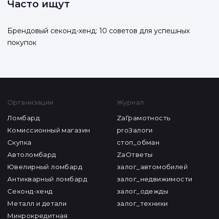
Часто ищут
Брендовый секонд-хенд: 10 советов для успешных
покупок
Организации
Журнал
Ломбард
ZaГрамотность
Комиссионный магазин
proЗалоги
Скупка
стоп_обман
Автоломбард
ZaОтветы
Ювелирный ломбард
залог_автомобилей
Антикварный ломбард
залог_недвижимости
Секонд-хенд
залог_одежды
Металл и детали
залог_техники
Микрокредитная