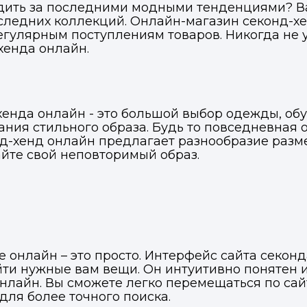
ледить за последними модными тенденциями? В
следних коллекций. Онлайн-магазин секонд-х
ВКонтакте
ВКонтакте
егулярным поступлениям товаров. Никогда не 
хенда онлайн.
или подайте через форму на сайте
или подайте через форму на сайте
Войти в ЛК и заполнить форму
Войти в ЛК и заполнить форму
Отправить код
енда онлайн - это большой выбор одежды, обу
дания стильного образа. Будь то повседневная
нд-хенд онлайн предлагает разнообразие разме
айте свой неповторимый образ.
е онлайн – это просто. Интерфейс сайта секонд
айти нужные вам вещи. Он интуитивно понятен 
онлайн. Вы сможете легко перемещаться по са
для более точного поиска.