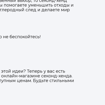
венный выбор, то секонд-хенд
 вы помогаете уменьшить отходы и
углеродный след и делаете мир
о не беспокойтесь!
этой идеи? Теперь у вас есть
 онлайн-магазине секонд-хенда.
тупным ценам. Будьте стильными
Фото, описание и AI-оценка
Фото, описание и AI-оценка