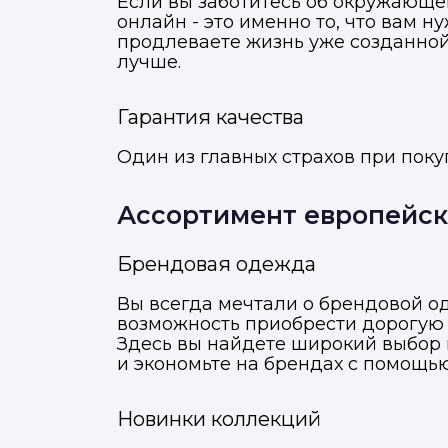
Если вы заботитесь об окружающей
онлайн - это именно то, что вам 
продлеваете жизнь уже созданной
лучше.
Гарантия качества
Один из главных страхов при покуп
Ассортимент европейск
Брендовая одежда
Вы всегда мечтали о брендовой од
возможность приобрести дорогую 
Здесь вы найдете широкий выбор 
и экономьте на брендах с помощь
М
Отправьте заявку через ме
Отправьте заявку через ме
Новинки коллекций
Т