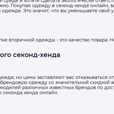
 среде и хотите сделать экологически ответст
нужно. Покупая одежду в секонд-хенде онлайн,
 одежде. Это значит, что вы уменьшаете свой 
ке вторичной одежды - это качество товара. Н
ого секонд-хенда
ежде, но цены заставляют вас отказываться от 
Войти в профиль
брендовую одежду со значительной скидкой в
Подать заявку
Подать заявку
моделей различных известных брендов по дос
ю секонда хенда онлайн.
ы отправим код для входа на ваш номер телефона.
ссенджер-бот — магазины увидят её и пришлют предложения. 
ссенджер-бот — магазины увидят её и пришлют предложения. 
прямо в чате.
прямо в чате.
елефон
Telegram
Telegram