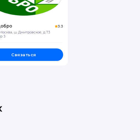
Добро
3.3
 Москва, ш Дмитровское, д 73
тр 3
Связаться
х