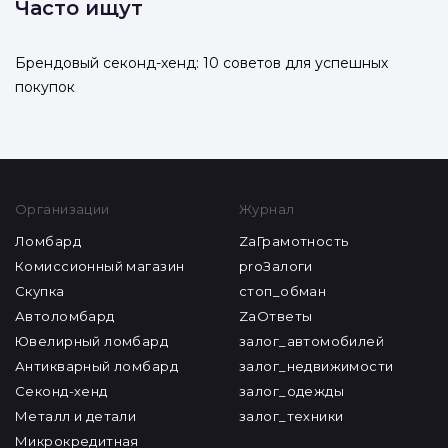
Часто ищут
Брендовый секонд-хенд: 10 советов для успешных
покупок
Организации
Журнал
Ломбард
ZaГрамотность
Комиссионный магазин
proЗалоги
Скупка
стоп_обман
Автоломбард
ZaОтветы
Ювелирный ломбард
залог_автомобилей
Антикварный ломбард
залог_недвижимости
Секонд-хенд
залог_одежды
Металл и детали
залог_техники
Микрокредитная