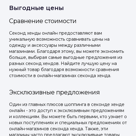
Выгодные цены
Подать заявку
Подать заявку
профиль
Отправьте заявку через мессенджер-бот — магазины
Отправьте заявку через мессенджер-бот — магазины
Сравнение стоимости
Мы отправим код для входа на ваш
увидят её и пришлют предложения. Фото, описание и
увидят её и пришлют предложения. Фото, описание и
AI-оценка прямо в чате.
AI-оценка прямо в чате.
номер телефона.
Секонд хенды онлайн предоставляют вам
уникальную возможность сравнивать цены на
одежду и аксессуары между различными
Telegram
Telegram
магазинами. Благодаря этому, вы можете экономить
Телефон
больше, выбирая самые выгодные предложения из
ВКонтакте
ВКонтакте
разных секонд хендов. Найдите лучшую цену на
нужный товар благодаря возможности сравнения
стоимости в онлайн-магазинах секонда хенда.
или подайте через форму на сайте
или подайте через форму на сайте
Войти в ЛК и заполнить форму
Войти в ЛК и заполнить форму
Эксклюзивные предложения
Отправить код
Один из главных плюсов шоппинга в секонде хенде
онлайн - это доступ к эксклюзивным предложениям
и коллекциям. Вы можете быть первыми, кто узнает о
новых поступлениях и специальных предложениях от
онлайн-магазинов секонда хенда. Также, эти
магазины часто предлагают эксклюзивные товары