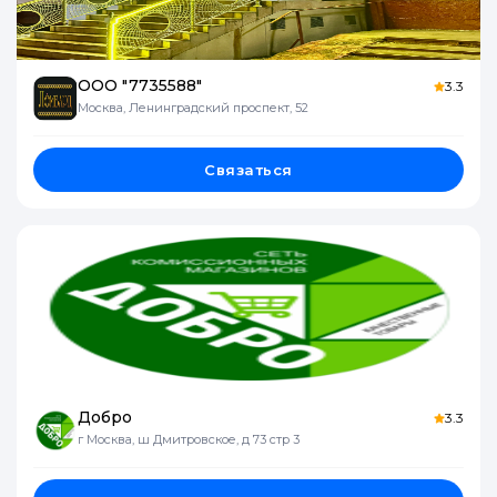
ООО "7735588"
3.3
Москва, Ленинградский проспект, 52
Связаться
Добро
3.3
г Москва, ш Дмитровское, д 73 стр 3