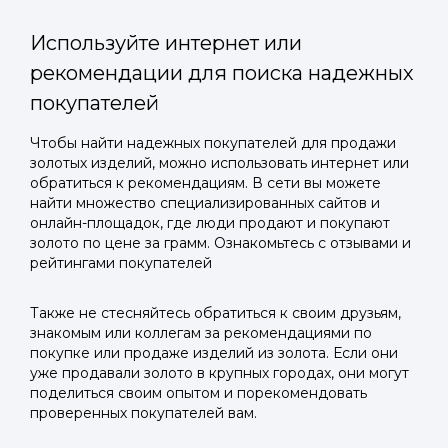
Используйте интернет или
рекомендации для поиска надежных
покупателей
Войти в
Чтобы найти надежных покупателей для продажи
золотых изделий, можно использовать интернет или
Подать заявку
Подать заявку
профиль
обратиться к рекомендациям. В сети вы можете
Отправьте заявку через мессенджер-бот — магазины
Отправьте заявку через мессенджер-бот — магазины
найти множество специализированных сайтов и
Мы отправим код для входа на ваш
увидят её и пришлют предложения. Фото, описание и
увидят её и пришлют предложения. Фото, описание и
онлайн-площадок, где люди продают и покупают
AI-оценка прямо в чате.
AI-оценка прямо в чате.
золото по цене за грамм. Ознакомьтесь с отзывами и
номер телефона.
рейтингами покупателей
Telegram
Telegram
Также не стесняйтесь обратиться к своим друзьям,
Телефон
знакомым или коллегам за рекомендациями по
ВКонтакте
ВКонтакте
покупке или продаже изделий из золота. Если они
уже продавали золото в крупных городах, они могут
поделиться своим опытом и порекомендовать
или подайте через форму на сайте
или подайте через форму на сайте
проверенных покупателей вам.
Войти в ЛК и заполнить форму
Войти в ЛК и заполнить форму