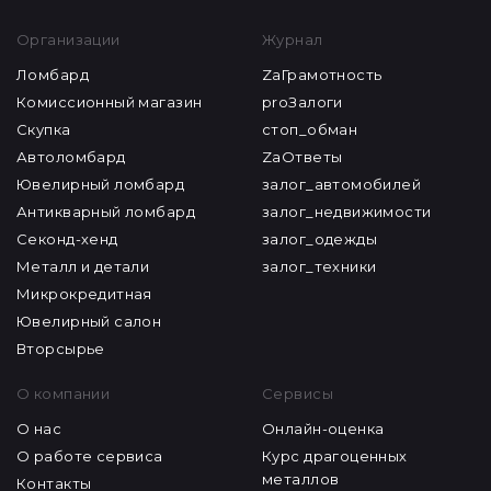
Организации
Журнал
Ломбард
ZaГрамотность
Комиссионный магазин
proЗалоги
Скупка
стоп_обман
Автоломбард
ZaОтветы
Ювелирный ломбард
залог_автомобилей
Антикварный ломбард
залог_недвижимости
Секонд-хенд
залог_одежды
Металл и детали
залог_техники
Микрокредитная
Ювелирный салон
Вторсырье
О компании
Сервисы
О нас
Онлайн-оценка
О работе сервиса
Курс драгоценных
металлов
Контакты