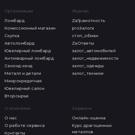
Организации
Журнал
Ломбард
ZaГрамотность
Комиссионный магазин
proЗалоги
Скупка
стоп_обман
Автоломбард
ZaОтветы
Ювелирный ломбард
залог_автомобилей
Антикварный ломбард
залог_недвижимости
Секонд-хенд
залог_одежды
Металл и детали
залог_техники
Микрокредитная
Ювелирный салон
Вторсырье
О компании
Сервисы
О нас
Онлайн-оценка
О работе сервиса
Курс драгоценных
металлов
Контакты