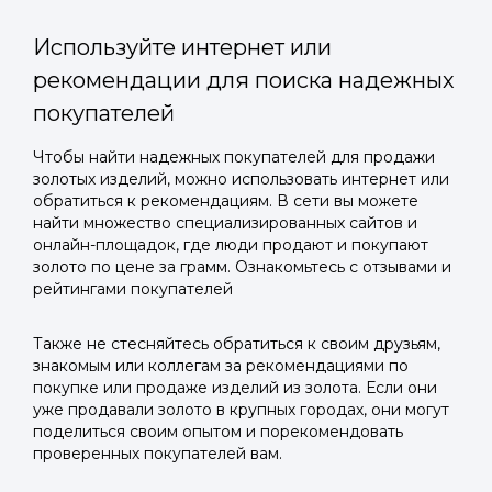
Используйте интернет или
рекомендации для поиска надежных
покупателей
Войти в
Чтобы найти надежных покупателей для продажи
золотых изделий, можно использовать интернет или
Подать заявку
Подать заявку
профиль
обратиться к рекомендациям. В сети вы можете
Отправьте заявку через мессенджер-бот — магазины
Отправьте заявку через мессенджер-бот — магазины
найти множество специализированных сайтов и
Мы отправим код для входа на ваш
увидят её и пришлют предложения. Фото, описание и
увидят её и пришлют предложения. Фото, описание и
онлайн-площадок, где люди продают и покупают
AI-оценка прямо в чате.
AI-оценка прямо в чате.
золото по цене за грамм. Ознакомьтесь с отзывами и
номер телефона.
рейтингами покупателей
Telegram
Telegram
Также не стесняйтесь обратиться к своим друзьям,
Телефон
знакомым или коллегам за рекомендациями по
ВКонтакте
ВКонтакте
покупке или продаже изделий из золота. Если они
уже продавали золото в крупных городах, они могут
поделиться своим опытом и порекомендовать
или подайте через форму на сайте
или подайте через форму на сайте
проверенных покупателей вам.
Войти в ЛК и заполнить форму
Войти в ЛК и заполнить форму