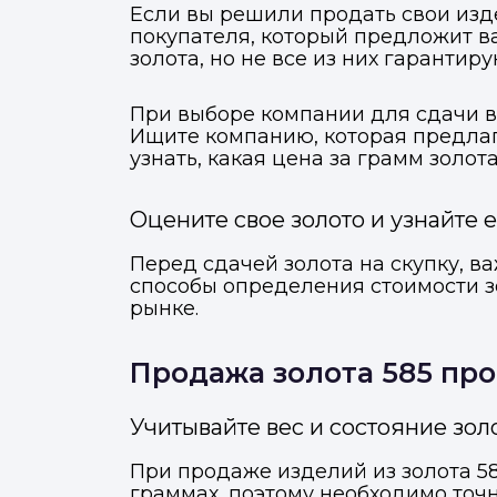
Если вы решили продать свои изде
покупателя, который предложит в
золота, но не все из них гарантир
При выборе компании для сдачи в
Ищите компанию, которая предлаг
узнать, какая цена за грамм золо
Оцените свое золото и узнайте 
Перед сдачей золота на скупку, в
способы определения стоимости зо
рынке.
Продажа золота 585 про
М
Отправьте заявку через ме
Отправьте заявку через ме
Учитывайте вес и состояние зо
При продаже изделий из золота 585
Т
граммах, поэтому необходимо точн