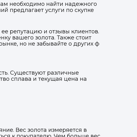
 вам необходимо найти надежного
ий предлагает услуги по скупке
 ее репутацию и отзывы клиентов.
ку вашего золота. Также стоит
рынке, но не забывайте о других ф
ость. Существуют различные
ство сплава и текущая цена на
Фото, описание и AI-оценка
Фото, описание и AI-оценка
яние. Вес золота измеряется в
ться к покупателю. Чем больше вес