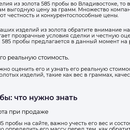
лия из золота 585 пробы во Владивостоке, то
ам выгодную цену за грамм. Множество компан
уют честность и конкурентоспособные цены.
аших изделий из золота обратите внимание на
ает прозрачные условия сделки и честную оцен
та 585 пробы предлагается в данный момент на 
его реальную стоимость.
ажно оценить его и узнать его реальную стоим
лотых изделий, такие как вес в граммах, каче
Войти в профиль
Подать заявку
Подать заявку
бы: что нужно знать
ы отправим код для входа на ваш номер телефона.
ссенджер-бот — магазины увидят её и пришлют предложения. 
ссенджер-бот — магазины увидят её и пришлют предложения. 
лота при продаже
прямо в чате.
прямо в чате.
 пробы на сайте, важно учесть его вес и состо
елефон
Telegram
Telegram
о определить его массу перед тем, как обрати