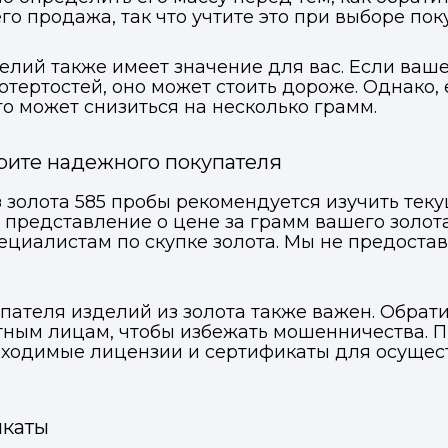
го продажа, так что учтите это при выборе пок
ВКонтакте
ВКонтакте
делий также имеет значение для вас. Если ваш
отертостей, оно может стоить дороже. Однако
или подайте через форму на сайте
или подайте через форму на сайте
о может снизиться на несколько грамм.
Войти в ЛК и заполнить форму
Войти в ЛК и заполнить форму
Отправить код
рите надежного покупателя
 золота 585 пробы рекомендуется изучить тек
 представление о цене за грамм вашего золот
пециалистам по скупке золота. Мы не предост
пателя изделий из золота также важен. Обрат
ным лицам, чтобы избежать мошенничества. П
еобходимые лицензии и сертификаты для осущес
икаты