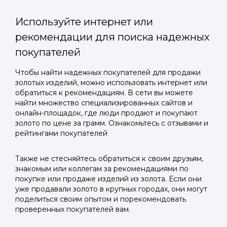
Используйте интернет или
рекомендации для поиска надежных
покупателей
Войти в
Чтобы найти надежных покупателей для продажи
золотых изделий, можно использовать интернет или
Подать заявку
Подать заявку
профиль
обратиться к рекомендациям. В сети вы можете
Отправьте заявку через мессенджер-бот — магазины
Отправьте заявку через мессенджер-бот — магазины
найти множество специализированных сайтов и
Мы отправим код для входа на ваш
увидят её и пришлют предложения. Фото, описание и
увидят её и пришлют предложения. Фото, описание и
онлайн-площадок, где люди продают и покупают
AI-оценка прямо в чате.
AI-оценка прямо в чате.
золото по цене за грамм. Ознакомьтесь с отзывами и
номер телефона.
рейтингами покупателей
Telegram
Telegram
Также не стесняйтесь обратиться к своим друзьям,
Телефон
знакомым или коллегам за рекомендациями по
ВКонтакте
ВКонтакте
покупке или продаже изделий из золота. Если они
уже продавали золото в крупных городах, они могут
поделиться своим опытом и порекомендовать
или подайте через форму на сайте
или подайте через форму на сайте
проверенных покупателей вам.
Войти в ЛК и заполнить форму
Войти в ЛК и заполнить форму