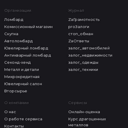
Организации
Журнал
Ломбард
ZaГрамотность
Комиссионный магазин
proЗалоги
Скупка
стоп_обман
Автоломбард
ZaОтветы
Ювелирный ломбард
залог_автомобилей
Антикварный ломбард
залог_недвижимости
Секонд-хенд
залог_одежды
Металл и детали
залог_техники
Микрокредитная
Ювелирный салон
Вторсырье
О компании
Сервисы
О нас
Онлайн-оценка
О работе сервиса
Курс драгоценных
металлов
Контакты