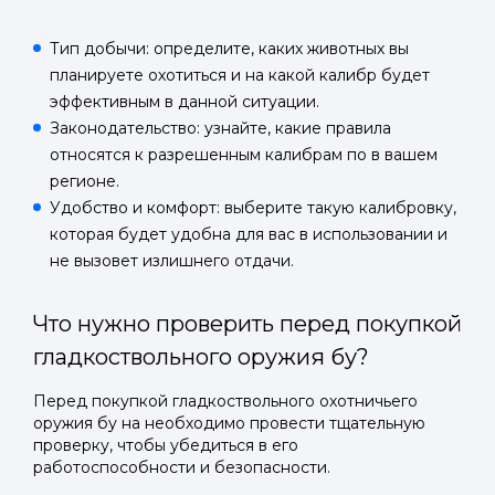
Тип добычи: определите, каких животных вы
планируете охотиться и на какой калибр будет
эффективным в данной ситуации.
Законодательство: узнайте, какие правила
относятся к разрешенным калибрам по в вашем
регионе.
Удобство и комфорт: выберите такую калибровку,
которая будет удобна для вас в использовании и
не вызовет излишнего отдачи.
Войти в
Что нужно проверить перед покупкой
Подать заявку
Подать заявку
гладкоствольного оружия бу?
профиль
Отправьте заявку через мессенджер-бот — магазины
Отправьте заявку через мессенджер-бот — магазины
Перед покупкой гладкоствольного охотничьего
Мы отправим код для входа на ваш
увидят её и пришлют предложения. Фото, описание и
увидят её и пришлют предложения. Фото, описание и
оружия бу на необходимо провести тщательную
AI-оценка прямо в чате.
AI-оценка прямо в чате.
номер телефона.
проверку, чтобы убедиться в его
работоспособности и безопасности.