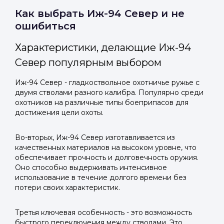
Telegram
Telegram
Как выбрать Иж-94 Север и не
Телефон
ошибиться
ВКонтакте
ВКонтакте
Характеристики, делающие Иж-94
или подайте через форму на сайте
или подайте через форму на сайте
Север популярным выбором
Войти в ЛК и заполнить форму
Войти в ЛК и заполнить форму
Отправить код
Иж-94 Север - гладкоствольное охотничье ружье с
двумя стволами разного калибра. Популярно среди
охотников на различные типы боеприпасов для
достижения цели охоты.
Во-вторых, Иж-94 Север изготавливается из
качественных материалов на высоком уровне, что
обеспечивает прочность и долговечность оружия.
Оно способно выдерживать интенсивное
использование в течение долгого времени без
потери своих характеристик.
Третья ключевая особенность - это возможность
быстрого переключения между стволами. Это