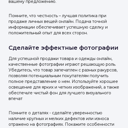
вашему предложению.
Помните, что честность – лучшая политика при
продаже личных вещей онлайн. Подача точной
информации обеспечивает успешную сделку и
положительный опыт для всех сторон.
Войти в
Сделайте эффектные фотографии
Подать заявку
Подать заявку
Для успешной продажи товара и одежды онлайн,
профиль
качественные фотографии играют решающую роль.
Отправьте заявку через мессенджер-бот — магазины
Отправьте заявку через мессенджер-бот — магазины
Убедитесь, что товар запечатлен с разных ракурсов,
Мы отправим код для входа на ваш
увидят её и пришлют предложения. Фото, описание и
увидят её и пришлют предложения. Фото, описание и
позволяя потенциальным покупателям получить
AI-оценка прямо в чате.
AI-оценка прямо в чате.
номер телефона.
полное представление о нем. Используйте хорошее
освещение для ярких и четких изображений, а также
обеспечьте чистый фон для лучшего визуального
Telegram
Telegram
впечат
Телефон
ВКонтакте
ВКонтакте
Помните о деталях - сделайте уверенностью
наличие крупных и мелких дефектов или износа
или подайте через форму на сайте
или подайте через форму на сайте
отражено на фотографиях. Покажите особенности