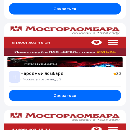
Связаться
Народный ломбард
3.3
Н
г Москва, ул Барклая, д 12
Связаться