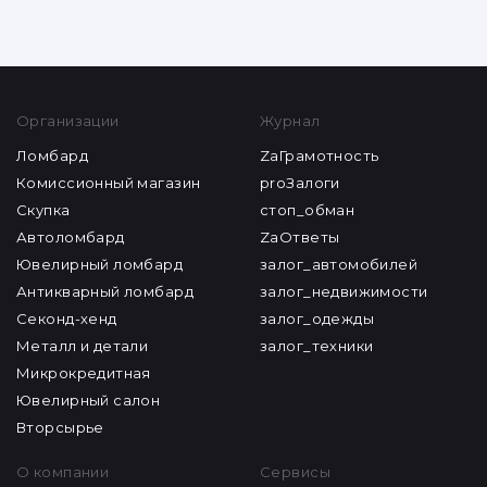
Организации
Журнал
Ломбард
ZaГрамотность
Комиссионный магазин
proЗалоги
Скупка
стоп_обман
Автоломбард
ZaОтветы
Ювелирный ломбард
залог_автомобилей
Антикварный ломбард
залог_недвижимости
Секонд-хенд
залог_одежды
Металл и детали
залог_техники
Микрокредитная
Ювелирный салон
Вторсырье
О компании
Сервисы