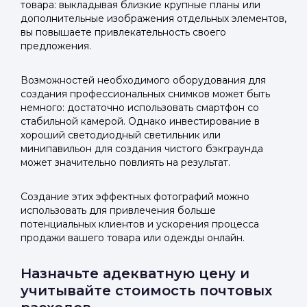
товара: выкладывая близкие крупные планы или
Войти в ЛК и заполнить форму
Войти в ЛК и заполнить форму
дополнительные изображения отдельных элементов,
Отправить код
вы повышаете привлекательность своего
предложения.
Возможностей необходимого оборудования для
создания профессиональных снимков может быть
немного: достаточно использовать смартфон со
стабильной камерой. Однако инвестирование в
хороший светодиодный светильник или
минипавильон для создания чистого бэкграунда
может значительно повлиять на результат.
Создание этих эффектных фотографий можно
использовать для привлечения больше
потенциальных клиентов и ускорения процесса
продажи вашего товара или одежды онлайн.
Назначьте адекватную цену и
учитывайте стоимость почтовых