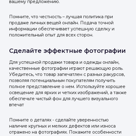
вашему предложению.
Помните, что честность – лучшая политика при
продаже личных вещей онлайн. Подача точной
информации обеспечивает успешную сделку и
положительный опыт для всех сторон.
Войти в
Сделайте эффектные фотографии
Подать заявку
Подать заявку
Для успешной продажи товара и одежды онлайн,
профиль
качественные фотографии играют решающую роль.
Отправьте заявку через мессенджер-бот — магазины
Отправьте заявку через мессенджер-бот — магазины
Убедитесь, что товар запечатлен с разных ракурсов,
Мы отправим код для входа на ваш
увидят её и пришлют предложения. Фото, описание и
увидят её и пришлют предложения. Фото, описание и
позволяя потенциальным покупателям получить
AI-оценка прямо в чате.
AI-оценка прямо в чате.
номер телефона.
полное представление о нем. Используйте хорошее
освещение для ярких и четких изображений, а также
обеспечьте чистый фон для лучшего визуального
Telegram
Telegram
впечат
Телефон
ВКонтакте
ВКонтакте
Помните о деталях - сделайте уверенностью
наличие крупных и мелких дефектов или износа
или подайте через форму на сайте
или подайте через форму на сайте
отражено на фотографиях. Покажите особенности