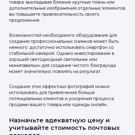
товара: выкладывая близкие крупные планы или
Войти в ЛК и заполнить форму
Войти в ЛК и заполнить форму
дополнительные изображения отдельных элементов,
Отправить код
вы повышаете привлекательность своего
предложения.
Возможностей необходимого оборудования для
создания профессиональных снимков может быть
немного: достаточно использовать смартфон со
стабильной камерой. Однако инвестирование в
хороший светодиодный светильник или
минипавильон для создания чистого бэкграунда
может значительно повлиять на результат.
Создание этих эффектных фотографий можно
использовать для привлечения больше
потенциальных клиентов и ускорения процесса
продажи вашего товара или одежды онлайн.
Назначьте адекватную цену и
учитывайте стоимость почтовых