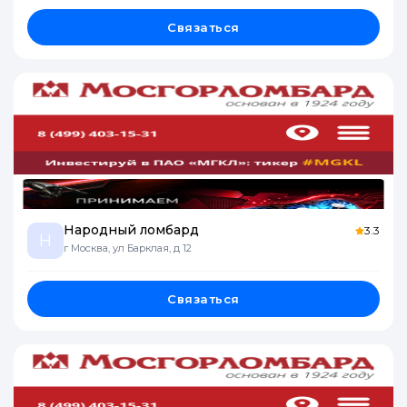
Связаться
Народный ломбард
3.3
Н
г Москва, ул Барклая, д 12
Связаться