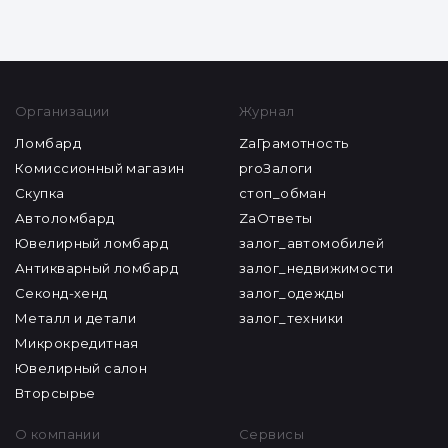
Организации
Журнал
Ломбард
ZaГрамотность
Комиссионный магазин
proЗалоги
Скупка
стоп_обман
Автоломбард
ZaОтветы
Ювелирный ломбард
залог_автомобилей
Антикварный ломбард
залог_недвижимости
Секонд-хенд
залог_одежды
Металл и детали
залог_техники
Микрокредитная
Ювелирный салон
Вторсырье
О компании
Сервисы