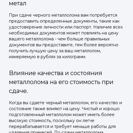
метал
При сдаче черного металлолома вам потребуется
предоставить определенные документы, такие как
удостоверение личности или паспорт. Наличие всех
необходимых документов может повлиять на цену
вашего металлолома - чем больше правильных
документов вы предоставите, тем более вероятно
получить лучшую цену за ваш металлолом,
Войти в
измеряемую в рублях за килограмм.
Подать заявку
Подать заявку
профиль
Влияние качества и состояния
Отправьте заявку через мессенджер-бот — магазины
Отправьте заявку через мессенджер-бот — магазины
металлолома на его стоимость при
Мы отправим код для входа на ваш
увидят её и пришлют предложения. Фото, описание и
увидят её и пришлют предложения. Фото, описание и
AI-оценка прямо в чате.
AI-оценка прямо в чате.
номер телефона.
сдаче.
Когда вы сдаете черный металлолом, его качество и
Telegram
Telegram
состояние также влияют на цену. Чистый и хорошо
Телефон
подготовленный металлолом может иметь более
ВКонтакте
ВКонтакте
высокую стоимость, поскольку он легче
перерабатывается и требует меньше работы для
удаления примесей. До сдачи металлолома