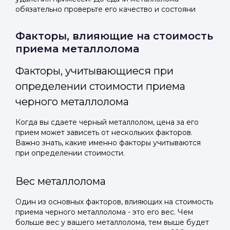
или подайте через форму на сайте
или подайте через форму на сайте
обязательно проверьте его качество и состояни
Войти в ЛК и заполнить форму
Войти в ЛК и заполнить форму
Отправить код
Факторы, влияющие на стоимость
приема металлолома
Факторы, учитывающиеся при
определении стоимости приема
черного металлолома
Когда вы сдаете черный металлолом, цена за его
прием может зависеть от нескольких факторов.
Важно знать, какие именно факторы учитываются
при определении стоимости.
Вес металлолома
Один из основных факторов, влияющих на стоимость
приема черного металлолома - это его вес. Чем
больше вес у вашего металлолома, тем выше будет