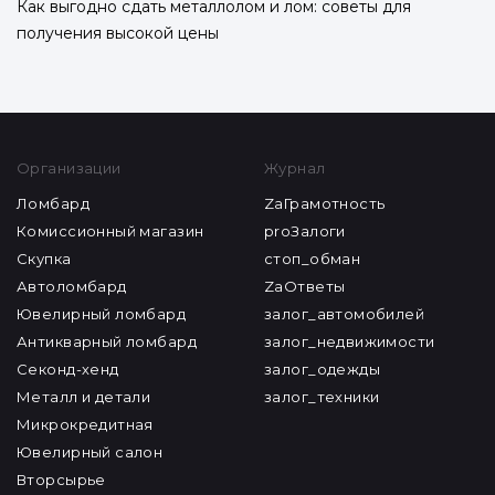
Как выгодно сдать металлолом и лом: советы для
получения высокой цены
Организации
Журнал
Ломбард
ZaГрамотность
Комиссионный магазин
proЗалоги
Скупка
стоп_обман
Автоломбард
ZaОтветы
Ювелирный ломбард
залог_автомобилей
Антикварный ломбард
залог_недвижимости
Секонд-хенд
залог_одежды
Металл и детали
залог_техники
Микрокредитная
Ювелирный салон
Вторсырье