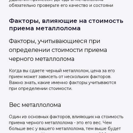
или подайте через форму на сайте
или подайте через форму на сайте
обязательно проверьте его качество и состояни
Войти в ЛК и заполнить форму
Войти в ЛК и заполнить форму
Отправить код
Факторы, влияющие на стоимость
приема металлолома
Факторы, учитывающиеся при
определении стоимости приема
черного металлолома
Когда вы сдаете черный металлолом, цена за его
прием может зависеть от нескольких факторов.
Важно знать, какие именно факторы учитываются
при определении стоимости.
Вес металлолома
Один из основных факторов, влияющих на стоимость
приема черного металлолома - это его вес. Чем
больше вес у вашего металлолома, тем выше будет