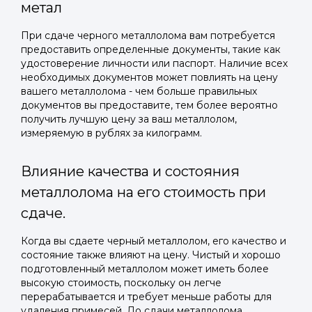
метал
При сдаче черного металлолома вам потребуется
предоставить определенные документы, такие как
удостоверение личности или паспорт. Наличие всех
необходимых документов может повлиять на цену
вашего металлолома - чем больше правильных
документов вы предоставите, тем более вероятно
получить лучшую цену за ваш металлолом,
Войти в
измеряемую в рублях за килограмм.
Подать заявку
Подать заявку
профиль
Влияние качества и состояния
Отправьте заявку через мессенджер-бот — магазины
Отправьте заявку через мессенджер-бот — магазины
металлолома на его стоимость при
Мы отправим код для входа на ваш
увидят её и пришлют предложения. Фото, описание и
увидят её и пришлют предложения. Фото, описание и
AI-оценка прямо в чате.
AI-оценка прямо в чате.
номер телефона.
сдаче.
Когда вы сдаете черный металлолом, его качество и
Telegram
Telegram
состояние также влияют на цену. Чистый и хорошо
Телефон
подготовленный металлолом может иметь более
ВКонтакте
ВКонтакте
высокую стоимость, поскольку он легче
перерабатывается и требует меньше работы для
удаления примесей. До сдачи металлолома