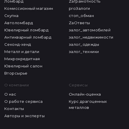
Ломбард
ZaГрамотность
Комиссионный магазин
proЗалоги
Скупка
стоп_обман
Автоломбард
ZaОтветы
Ювелирный ломбард
залог_автомобилей
Антикварный ломбард
залог_недвижимости
Секонд-хенд
залог_одежды
Металл и детали
залог_техники
Микрокредитная
Ювелирный салон
Вторсырье
О компании
Сервисы
О нас
Онлайн-оценка
О работе сервиса
Курс драгоценных
металлов
Контакты
Авторы и эксперты