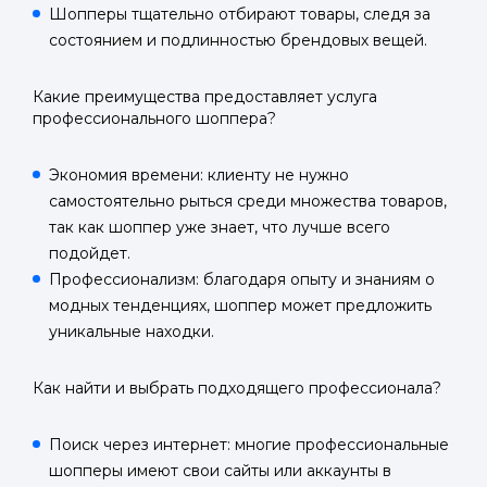
Шопперы тщательно отбирают товары, следя за
состоянием и подлинностью брендовых вещей.
Какие преимущества предоставляет услуга
Войти в
профессионального шоппера?
Подать заявку
Подать заявку
профиль
Экономия времени: клиенту не нужно
Отправьте заявку через мессенджер-бот — магазины
Отправьте заявку через мессенджер-бот — магазины
самостоятельно рыться среди множества товаров,
Мы отправим код для входа на ваш
увидят её и пришлют предложения. Фото, описание и
увидят её и пришлют предложения. Фото, описание и
AI-оценка прямо в чате.
AI-оценка прямо в чате.
так как шоппер уже знает, что лучше всего
номер телефона.
подойдет.
Профессионализм: благодаря опыту и знаниям о
Telegram
Telegram
модных тенденциях, шоппер может предложить
Телефон
уникальные находки.
ВКонтакте
ВКонтакте
Как найти и выбрать подходящего профессионала?
или подайте через форму на сайте
или подайте через форму на сайте
Войти в ЛК и заполнить форму
Войти в ЛК и заполнить форму
Поиск через интернет: многие профессиональные
Отправить код
шопперы имеют свои сайты или аккаунты в