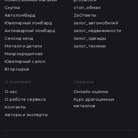
Комиссионный магазин
proЗалоги
Скупка
стоп_обман
Автоломбард
ZaОтветы
Ювелирный ломбард
залог_автомобилей
Антикварный ломбард
залог_недвижимости
Секонд-хенд
залог_одежды
Металл и детали
залог_техники
Микрокредитная
Ювелирный салон
Вторсырье
О компании
Сервисы
О нас
Онлайн-оценка
О работе сервиса
Курс драгоценных
металлов
Контакты
Авторы и эксперты