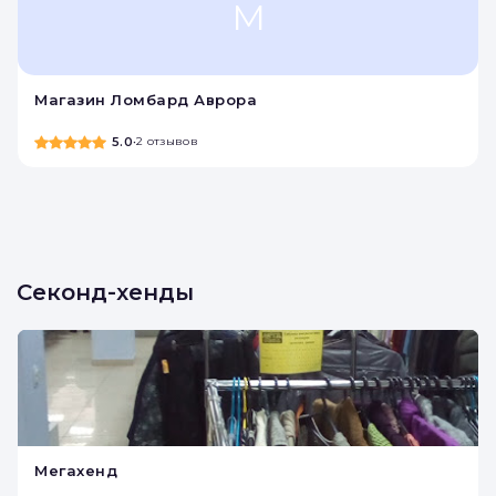
М
Магазин Ломбард Аврора
5.0
•
2 отзывов
Секонд-хенды
Мегахенд