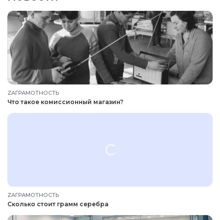
ZAГРАМОТНОСТЬ
Что такое комиссионный магазин?
С
Войти в
Войти в
ZAГРАМОТНОСТЬ
Подать заявку
Подать заявку
профиль
профиль
Сколько стоит грамм серебра