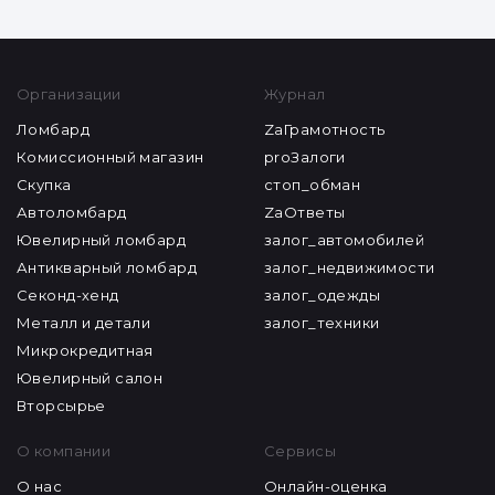
Организации
Журнал
Ломбард
ZaГрамотность
Комиссионный магазин
proЗалоги
Скупка
стоп_обман
Автоломбард
ZaОтветы
Ювелирный ломбард
залог_автомобилей
Антикварный ломбард
залог_недвижимости
Секонд-хенд
залог_одежды
Металл и детали
залог_техники
Микрокредитная
Ювелирный салон
Вторсырье
О компании
Сервисы
О нас
Онлайн-оценка