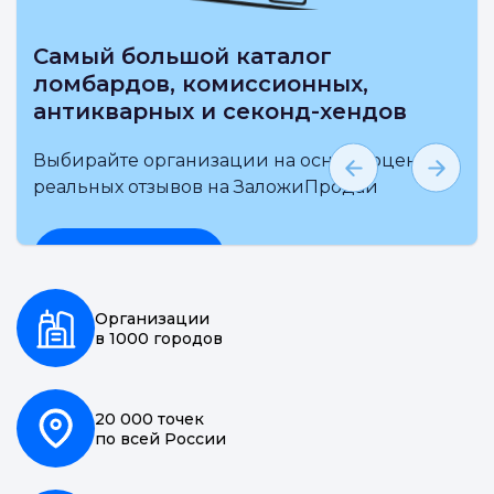
Выбирай на карте ближайши
ломбарды, комиссионные
антикварные и секонд-хенд
нки и
Выбирайте организации на основе
независимой оценки и реальных отз
ЗаложиПродай
Подробнее
Организации
в 1000 городов