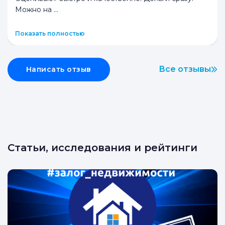
Т
Ломбард Первый
Смирнова
Ювелирный
5.0
Являюсь постоянной клиенткой этого ломбарда.
Оценивают быстро и качественно. Деньги сразу.
Можно на
...
Показать полностью
Все отзывы
Написать отзыв
Статьи, исследования и рейтинги