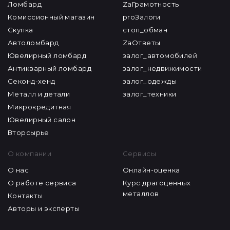
Организации
Журнал
Ломбард
ZaГрамотность
Комиссионный магазин
proЗалоги
Скупка
стоп_обман
Автоломбард
ZaОтветы
Ювелирный ломбард
залог_автомобилей
Антикварный ломбард
залог_недвижимости
Секонд-хенд
залог_одежды
Металл и детали
залог_техники
Микрокредитная
Ювелирный салон
Вторсырье
О компании
Сервисы
О нас
Онлайн-оценка