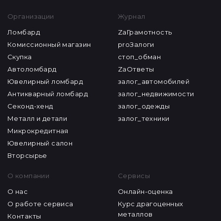
Организации
Журнал
Ломбард
ZaГрамотность
Комиссионный магазин
proЗалоги
Скупка
стоп_обман
Автоломбард
ZaОтветы
Ювелирный ломбард
залог_автомобилей
Антикварный ломбард
залог_недвижимости
Секонд-хенд
залог_одежды
Металл и детали
залог_техники
Микрокредитная
Ювелирный салон
Вторсырье
О компании
Сервисы
О нас
Онлайн-оценка
О работе сервиса
Курс драгоценных
металлов
Контакты