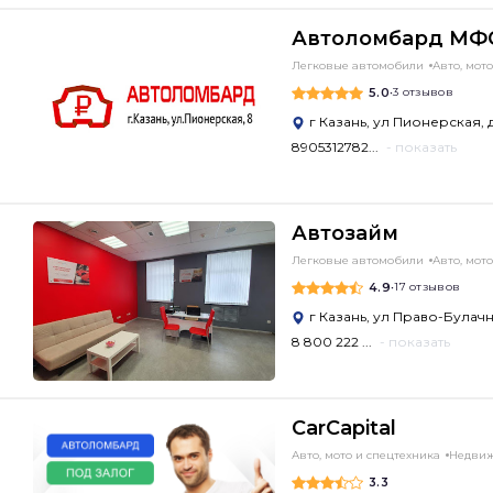
Автоломбард МФ
Легковые автомобили
Авто, мот
5.0
•
3 отзывов
г Казань, ул Пионерская, д
8905312782...
- показать
Автозайм
Легковые автомобили
Авто, мот
4.9
•
17 отзывов
г Казань, ул Право-Булачна
8 800 222 ...
- показать
CarCapital
Авто, мото и спецтехника
Недвиж
3.3