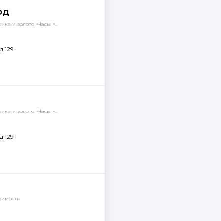
рд
ика и золото
Часы
...
д 129
ика и золото
Часы
...
д 129
имость