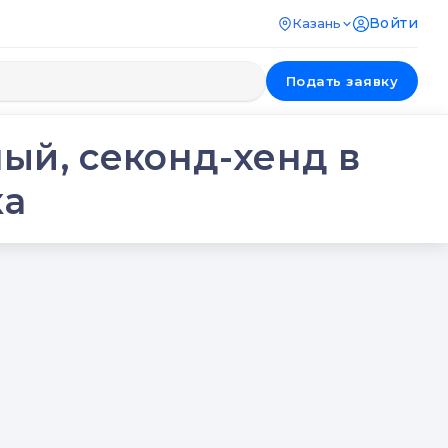
Войти
Казань
Подать заявку
ый, секонд-хенд в
ка