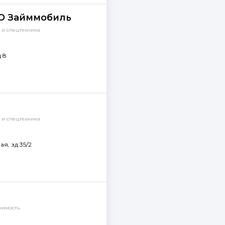
О Займмобиль
о и спецтехника
 8
о и спецтехника
я, зд 35/2
имость