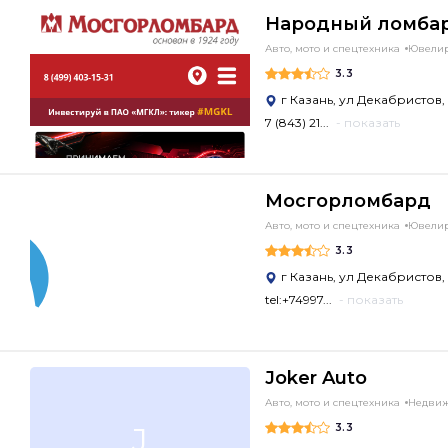
Народный ломба
Авто, мото и спецтехника
Ювелир
3.3
г Казань, ул Декабристов, 
7 (843) 21...
- показать
Мосгорломбард
Авто, мото и спецтехника
Ювелир
3.3
г Казань, ул Декабристов, 
tel:+74997...
- показать
Joker Auto
Авто, мото и спецтехника
Недвиж
J
3.3