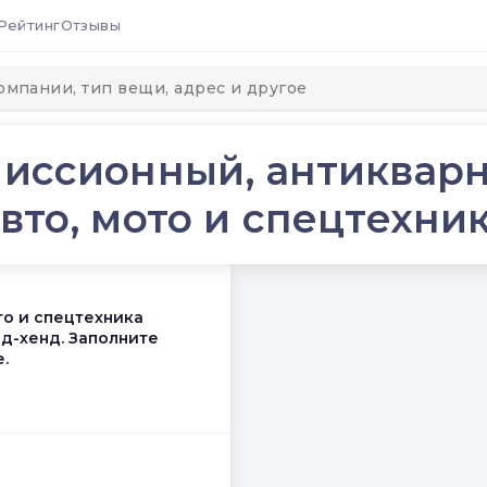
Рейтинг
Отзывы
миссионный, антикварн
вто, мото и спецтехни
то и спецтехника
нд-хенд. Заполните
.