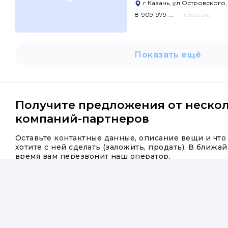
г Казань, ул Островского, 
8-909-979-...
- показать
Показать ещё
Получите предложения от неско
компаний-партнеров
Оставьте контактные данные, описание вещи и что
хотите с ней сделать (заложить, продать). В ближа
время вам перезвонит наш оператор.
Номер телефона
Ваше сообщение