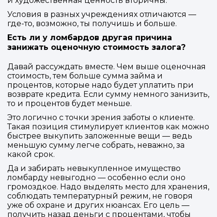
и художественная ценность вторичны.
Условия в разных учреждениях отличаются —
где-то, возможно, ты получишь и больше.
Есть ли у ломбардов другая причина
занижать оценочную стоимость залога?
Давай рассуждать вместе. Чем выше оценочная
стоимость, тем больше сумма займа и
процентов, которые надо будет уплатить при
возврате кредита. Если сумму немного занизить,
то и процентов будет меньше.
Это логично с точки зрения заботы о клиенте.
Такая позиция стимулирует клиентов как можно
быстрее выкупить заложенные вещи — ведь
меньшую сумму легче собрать, неважно, за
какой срок.
Войти в
Да и забирать невыкупленное имущество
ломбарду невыгодно — особенно если оно
громоздкое. Надо выделять место для хранения,
Подать заявку
Подать заявку
профиль
соблюдать температурный режим, не говоря
Отправьте заявку через мессенджер-бот — магазины
Отправьте заявку через мессенджер-бот — магазины
уже об охране и других нюансах. Его цель —
Мы отправим код для входа на ваш
получить назад деньги с процентами, чтобы
увидят её и пришлют предложения. Фото, описание и
увидят её и пришлют предложения. Фото, описание и