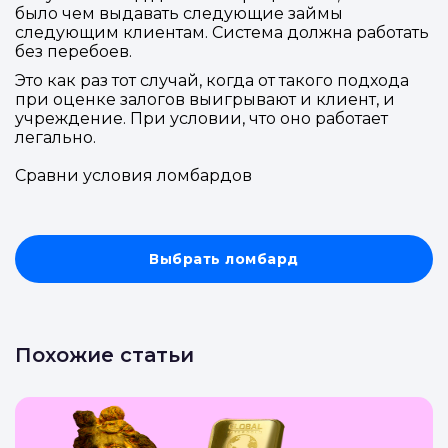
было чем выдавать следующие займы
AI-оценка прямо в чате.
AI-оценка прямо в чате.
номер телефона.
следующим клиентам. Система должна работать
без перебоев.
Telegram
Telegram
Это как раз тот случай, когда от такого подхода
Телефон
при оценке залогов выигрывают и клиент, и
ВКонтакте
ВКонтакте
учреждение. При условии, что оно работает
легально.
или подайте через форму на сайте
или подайте через форму на сайте
Сравни условия ломбардов
Войти в ЛК и заполнить форму
Войти в ЛК и заполнить форму
Отправить код
Выбрать ломбард
Похожие статьи