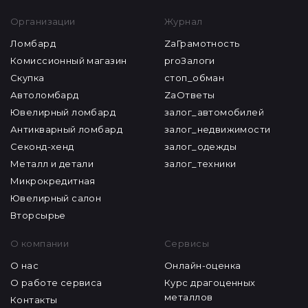
Организации
Журнал
Ломбард
ZaГрамотность
Комиссионный магазин
proЗалоги
Скупка
стоп_обман
Автоломбард
ZaОтветы
Ювелирный ломбард
залог_автомобилей
Антикварный ломбард
залог_недвижимости
Секонд-хенд
залог_одежды
Металл и детали
залог_техники
Микрокредитная
Ювелирный салон
Вторсырье
О компании
Сервисы
О нас
Онлайн-оценка
О работе сервиса
Курс драгоценных
металлов
Контакты