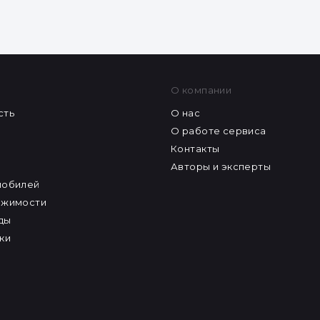
О компании
сть
О нас
О работе сервиса
Контакты
Авторы и эксперты
мобилей
ижимости
ды
ки