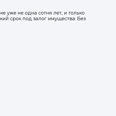
е уже не одна сотня лет, и только
кий срок под залог имущества. Без
Фото, описание и AI-оценка
Фото, описание и AI-оценка