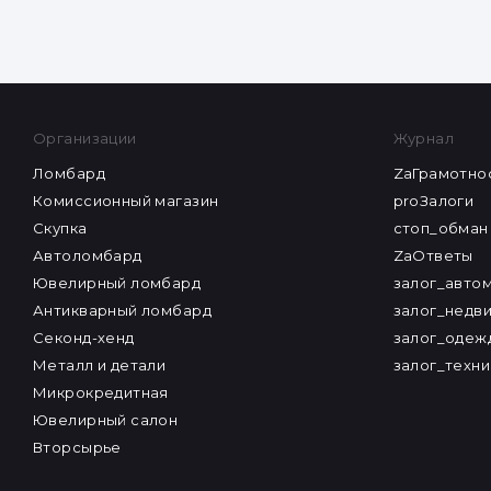
Организации
Журнал
Ломбард
ZaГрамотно
Комиссионный магазин
proЗалоги
Скупка
стоп_обман
Автоломбард
ZaОтветы
Ювелирный ломбард
залог_авто
Антикварный ломбард
залог_недв
Секонд-хенд
залог_одеж
Металл и детали
залог_техни
Микрокредитная
Ювелирный салон
Вторсырье