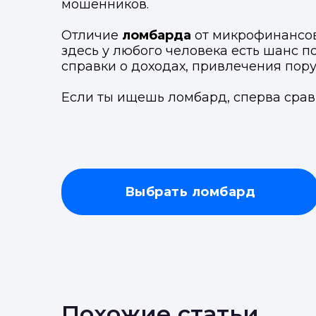
мошенников.
Отличие
ломбарда
от микрофинансовы
здесь у любого человека есть шанс п
справки о доходах, привлечения пор
М
Отправьте заявку через ме
Отправьте заявку через ме
Если ты ищешь ломбард, сперва срав
Т
Выбрать ломбард
Похожие статьи