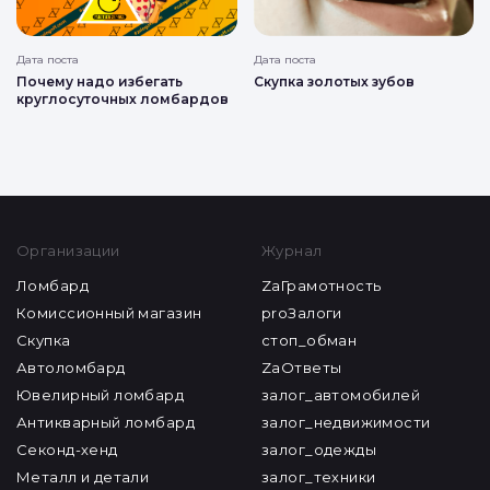
Дата поста
Дата поста
Почему надо избегать
Скупка золотых зубов
круглосуточных ломбардов
Организации
Журнал
Ломбард
ZaГрамотность
Комиссионный магазин
proЗалоги
Скупка
стоп_обман
Автоломбард
ZaОтветы
Ювелирный ломбард
залог_автомобилей
Антикварный ломбард
залог_недвижимости
Секонд-хенд
залог_одежды
Металл и детали
залог_техники