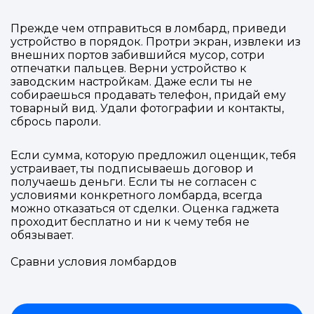
Войти в
Подать заявку
Подать заявку
Прежде чем отправиться в ломбард, приведи
профиль
устройство в порядок. Протри экран, извлеки из
Отправьте заявку через мессенджер-бот — магазины
Отправьте заявку через мессенджер-бот — магазины
внешних портов забившийся мусор, сотри
Мы отправим код для входа на ваш
увидят её и пришлют предложения. Фото, описание и
увидят её и пришлют предложения. Фото, описание и
отпечатки пальцев. Верни устройство к
AI-оценка прямо в чате.
AI-оценка прямо в чате.
заводским настройкам. Даже если ты не
номер телефона.
собираешься продавать телефон, придай ему
товарный вид. Удали фотографии и контакты,
Telegram
Telegram
сбрось пароли.
Телефон
ВКонтакте
ВКонтакте
Если сумма, которую предложил оценщик, тебя
устраивает, ты подписываешь договор и
получаешь деньги. Если ты не согласен с
или подайте через форму на сайте
или подайте через форму на сайте
условиями конкретного ломбарда, всегда
можно отказаться от сделки. Оценка гаджета
Войти в ЛК и заполнить форму
Войти в ЛК и заполнить форму
проходит бесплатно и ни к чему тебя не
Отправить код
обязывает.
Сравни условия ломбардов