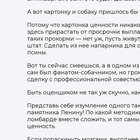
А вот картонку и собаку пришлось бы
Потому что картонка ценности ника
здесь прирастать от просрочки выпл
таких прокорми — нет уж, пусть живут
штат. Сделать из нее напарника для 
псины.
Вот ты сейчас смеешься, а в одном и
сам был фанатом-собачником, но гром
сделку с профессиональной совестью
Быть оценщиком не так уж скучно, как
Представь себе изумление одного тако
памятника Ленину! По какой методике 
ломбарде вместе сложить, и тот сам
ценность.
Если пораскинуть мозгами, выгоднее