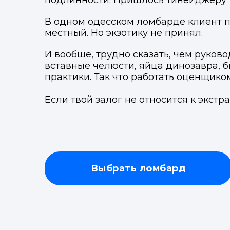
подлинности. Пришлось тинейджеру т
Т
В одном одесском ломбарде клиент п
местный. Но экзотику не принял.
И вообще, трудно сказать, чем руков
вставные челюсти, яйца динозавра, б
практики. Так что работать оценщиком
Если твой залог не относится к экст
Выбрать ломбард