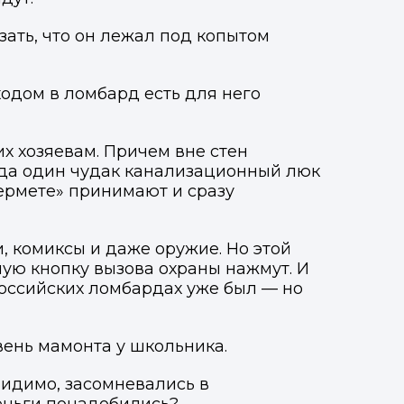
зать, что он лежал под копытом
одом в ломбард есть для него
их хозяевам. Причем вне стен
когда один чудак канализационный люк
чермете» принимают и сразу
, комиксы и даже оружие. Но этой
ую кнопку вызова охраны нажмут. И
российских ломбардах уже был — но
вень мамонта у школьника.
Фото, описание и AI-оценка
Фото, описание и AI-оценка
видимо, засомневались в