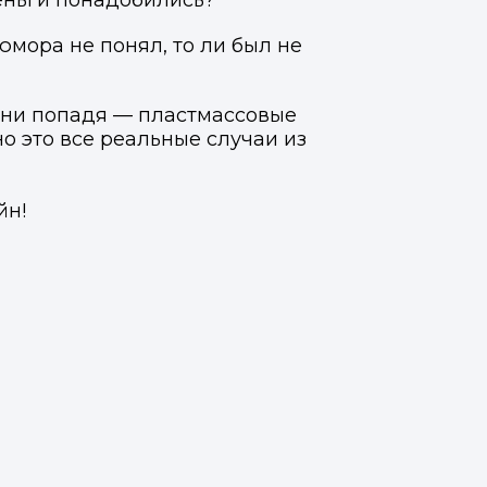
еньги понадобились?
мора не понял, то ли был не
о ни попадя — пластмассовые
о это все реальные случаи из
йн!