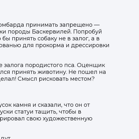
 ломбарда принимать запрещено —
нки породы Баскервилей. Попробуй
бы принять собаку не в залог, а в
алованью для прокорма и дрессировки
ве залога породистого пса. Оценщик
ался принять животину. Не пошел на
делал! Смысл рисковать местом?
сок камня и сказали, что он от
уски статуи тащить, чтобы в
стрировал свою художественную
дут.