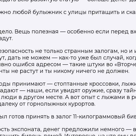
можно любой булыжник с улицы притащить и ска
ело. Вещь полезная — особенно если перед вх
адут.
зопасность не только странным залогам, но и 
мут, дать не можем — как-то уже был случай, 
 явно ошибся адресом — такие штуки во «Втор
ты не растут и ты никому ничего не должен.
арды принимают — стоптанные кроссовки, лыжи
дают — наши, если увидят оружие, сразу тайн
 люди в другом месте. А вот опыт с лыжами в 
Войти в профиль
одалеку от горнолыжных курортов.
Подать заявку
Подать заявку
ыл готов принять в залог 11-килограммовый би
ы отправим код для входа на ваш номер телефона.
ссенджер-бот — магазины увидят её и пришлют предложения. 
ссенджер-бот — магазины увидят её и пришлют предложения. 
прямо в чате.
прямо в чате.
сть экспоната, денег предложили немного — 