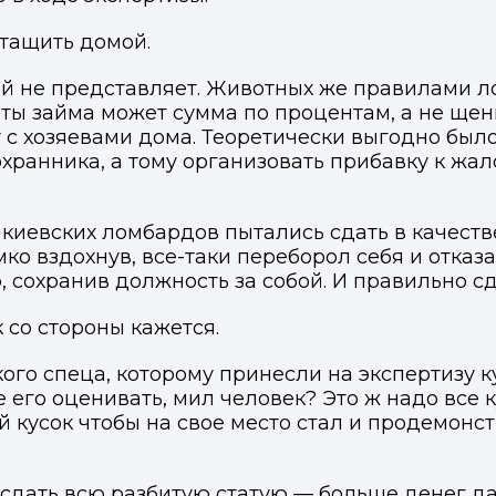
 тащить домой.
кой не представляет. Животных же правилами
аты займа может сумма по процентам, а не ще
 с хозяевами дома. Теоретически выгодно было 
охранника, а тому организовать прибавку к ж
з киевских ломбардов пытались сдать в качест
ко вздохнув, все-таки переборол себя и отказ
, сохранив должность за собой. И правильно с
 со стороны кажется.
го спеца, которому принесли на экспертизу ку
его оценивать, мил человек? Это ж надо все к
ый кусок чтобы на свое место стал и продемон
 сдать всю разбитую статую — больше денег да