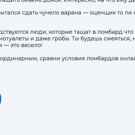
ащить бивень домой. Интересно, на что ему д
елефон
Telegram
Telegram
ытался сдать чучело варана — оценщик то ли ю
ВКонтакте
ВКонтакте
одствуются люди, которые тащат в ломбард чт
или подайте через форму на сайте
или подайте через форму на сайте
иотуалеты и даже гробы. Ты будешь смеяться, н
Войти в ЛК и заполнить форму
Войти в ЛК и заполнить форму
 — это весело!
Отправить код
раординарным, сравни условия ломбардов онла