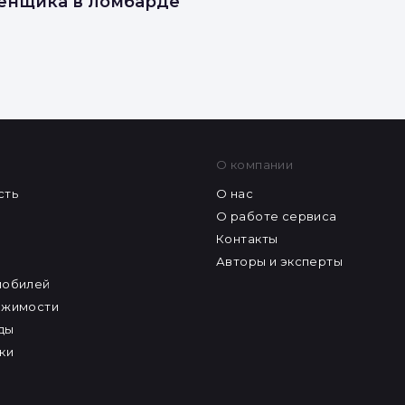
ценщика в ломбарде
О компании
сть
О нас
О работе сервиса
Контакты
Авторы и эксперты
мобилей
ижимости
ды
ки