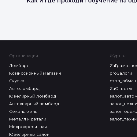
Как и где проходит обучение на о
Организации
Журнал
Ломбард
ZaГрамотно
Комиссионный магазин
proЗалоги
Скупка
стоп_обман
Автоломбард
ZaОтветы
Ювелирный ломбард
залог_авто
Антикварный ломбард
залог_недв
Секонд-хенд
залог_одеж
Металл и детали
залог_техни
Микрокредитная
Ювелирный салон