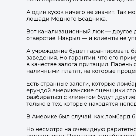
А один кусок ничего не значит. Так 
лошади Медного Всадника.
Вот канализационный люк — другое д
отверстие. Накрыл — и клиенты не уп
А учреждение будет гарантировать бе
заведения. Но гарантии, что его при
в качестве залога притащил. Парень
наличными платят, на которые процен
Есть странные залоги, которые ломб
ерундой американские оценщики стра
разбираться с клиентом будут другие
только в тех, которые находятся неп
В Америке был случай, как ломбард б
М
Отправьте заявку через ме
Отправьте заявку через ме
Но несмотря на очевидную раритетно