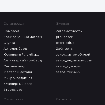
Организации
Журнал
Ломбард
ZaГрамотность
Комиссионный магазин
proЗалоги
Скупка
стоп_обман
Автоломбард
ZaОтветы
Ювелирный ломбард
залог_автомобилей
Антикварный ломбард
залог_недвижимости
Секонд-хенд
залог_одежды
Металл и детали
залог_техники
Микрокредитная
Ювелирный салон
Вторсырье
О компании
Сервисы