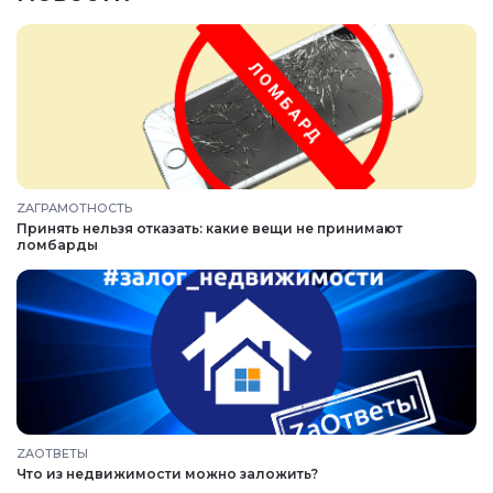
ZAГРАМОТНОСТЬ
Принять нельзя отказать: какие вещи не принимают
ломбарды
Войти в
Войти в
ZAОТВЕТЫ
Подать заявку
Подать заявку
профиль
профиль
Что из недвижимости можно заложить?