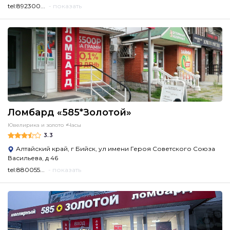
tel:892300...
- показать
Ломбард «585*Золотой»
Ювелирика и золото
Часы
3.3
Алтайский край, г Бийск, ул имени Героя Советского Союза
Васильева, д 46
tel:880055...
- показать