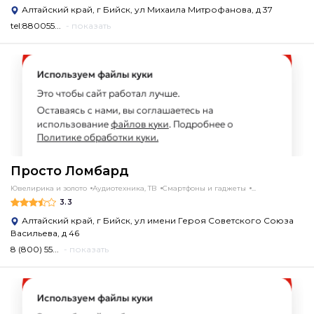
Алтайский край, г Бийск, ул Михаила Митрофанова, д 37
tel:880055...
- показать
Просто Ломбард
Ювелирика и золото
Аудиотехника, ТВ
Смартфоны и гаджеты
...
3.3
Алтайский край, г Бийск, ул имени Героя Советского Союза
Васильева, д 46
8 (800) 55...
- показать