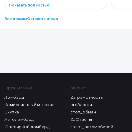
Показать полностью
Все отзывы
Оставить отзыв
Организации
Журнал
Ломбард
ZaГрамотность
Комиссионный магазин
proЗалоги
Скупка
стоп_обман
Автоломбард
ZaОтветы
Ювелирный ломбард
залог_автомобилей