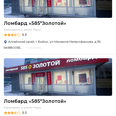
Ломбард «585*Золотой»
Ювелирика и золото
Часы
3.3
Алтайский край, г Бийск, ул Михаила Митрофанова, д 35
tel:880055...
- показать
Ломбард «585*Золотой»
Ювелирика и золото
Часы
3.3