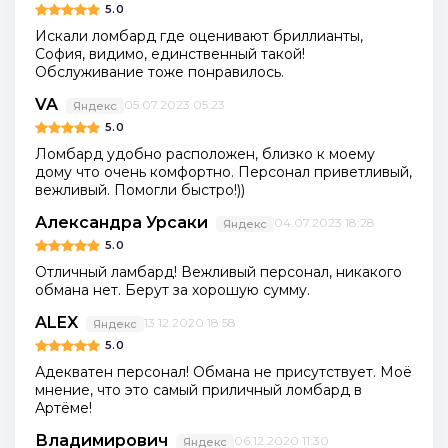
5.0
Искали ломбард где оценивают бриллианты,
София, видимо, единственный такой!
Обслуживание тоже понравилось.
VA
05.07.2023 05:23
Яндекс
5.0
Ломбард удобно расположен, близко к моему
дому что очень комфортно. Персонал приветливый,
вежливый. Помогли быстро!))
Александра Урсаки
04.07.2023 18:28
Яндекс
5.0
Отличный ламбард! Вежливый персонал, никакого
обмана нет. Берут за хорошую сумму.
ALEX
13.12.2020 18:58
Яндекс
5.0
Адекватен персонал! Обмана не присутствует. Моё
мнение, что это самый приличный ломбард в
Артёме!
Владимирович
06.12.2020 11:30
Яндекс