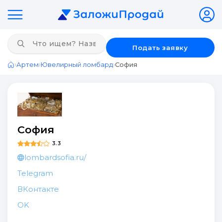
Подать заявку
›
›
›
Артем
Ювелирный ломбард
София
Главная
София
3.3
lombardsofia.ru/
Telegram
ВКонтакте
OK