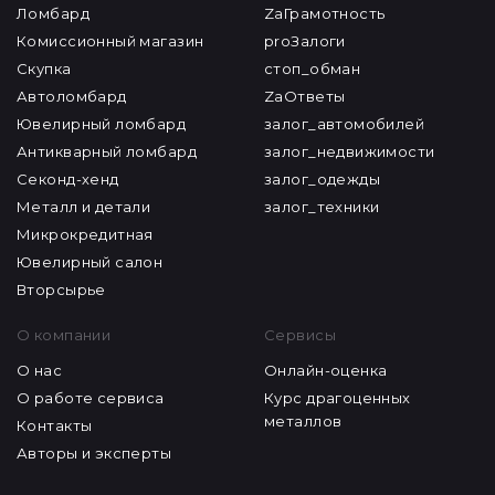
Ломбард
ZaГрамотность
Комиссионный магазин
proЗалоги
Скупка
стоп_обман
Автоломбард
ZaОтветы
Ювелирный ломбард
залог_автомобилей
Антикварный ломбард
залог_недвижимости
Секонд-хенд
залог_одежды
Металл и детали
залог_техники
Микрокредитная
Ювелирный салон
Вторсырье
О компании
Сервисы
О нас
Онлайн-оценка
О работе сервиса
Курс драгоценных
металлов
Контакты
Авторы и эксперты