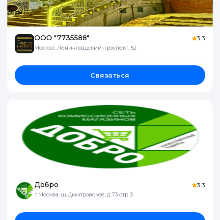
ООО "7735588"
3.3
Москва, Ленинградский проспект, 52
Связаться
Добро
3.3
г Москва, ш Дмитровское, д 73 стр 3