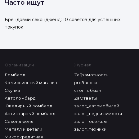
Часто ищут
Брендовый секонд-хенд: 10 советов для успешных
покупок
Организации
Журнал
Ломбард
ZaГрамотность
Комиссионный магазин
proЗалоги
Скупка
стоп_обман
Автоломбард
ZaОтветы
Ювелирный ломбард
залог_автомобилей
Антикварный ломбард
залог_недвижимости
Секонд-хенд
залог_одежды
Металл и детали
залог_техники
Микрокредитная