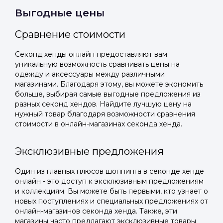
Выгодные цены
Подать заявку
Подать заявку
профиль
Отправьте заявку через мессенджер-бот — магазины
Отправьте заявку через мессенджер-бот — магазины
Сравнение стоимости
Мы отправим код для входа на ваш
увидят её и пришлют предложения. Фото, описание и
увидят её и пришлют предложения. Фото, описание и
AI-оценка прямо в чате.
AI-оценка прямо в чате.
номер телефона.
Секонд хенды онлайн предоставляют вам
уникальную возможность сравнивать цены на
одежду и аксессуары между различными
Telegram
Telegram
магазинами. Благодаря этому, вы можете экономить
Телефон
больше, выбирая самые выгодные предложения из
ВКонтакте
ВКонтакте
разных секонд хендов. Найдите лучшую цену на
нужный товар благодаря возможности сравнения
стоимости в онлайн-магазинах секонда хенда.
или подайте через форму на сайте
или подайте через форму на сайте
Войти в ЛК и заполнить форму
Войти в ЛК и заполнить форму
Эксклюзивные предложения
Отправить код
Один из главных плюсов шоппинга в секонде хенде
онлайн - это доступ к эксклюзивным предложениям
и коллекциям. Вы можете быть первыми, кто узнает о
новых поступлениях и специальных предложениях от
онлайн-магазинов секонда хенда. Также, эти
магазины часто предлагают эксклюзивные товары