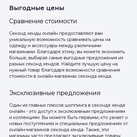
Выгодные цены
Подать заявку
Подать заявку
профиль
Отправьте заявку через мессенджер-бот — магазины
Отправьте заявку через мессенджер-бот — магазины
Сравнение стоимости
Мы отправим код для входа на ваш
увидят её и пришлют предложения. Фото, описание и
увидят её и пришлют предложения. Фото, описание и
AI-оценка прямо в чате.
AI-оценка прямо в чате.
номер телефона.
Секонд хенды онлайн предоставляют вам
уникальную возможность сравнивать цены на
одежду и аксессуары между различными
Telegram
Telegram
магазинами. Благодаря этому, вы можете экономить
Телефон
больше, выбирая самые выгодные предложения из
ВКонтакте
ВКонтакте
разных секонд хендов. Найдите лучшую цену на
нужный товар благодаря возможности сравнения
стоимости в онлайн-магазинах секонда хенда.
или подайте через форму на сайте
или подайте через форму на сайте
Войти в ЛК и заполнить форму
Войти в ЛК и заполнить форму
Эксклюзивные предложения
Отправить код
Один из главных плюсов шоппинга в секонде хенде
онлайн - это доступ к эксклюзивным предложениям
и коллекциям. Вы можете быть первыми, кто узнает о
новых поступлениях и специальных предложениях от
онлайн-магазинов секонда хенда. Также, эти
магазины часто предлагают эксклюзивные товары