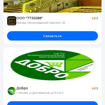
ООО "7735588"
3.3
Москва, Ленинградский проспект, 52
Связаться
Добро
3.3
г Москва, ш Дмитровское, д 73 стр 3