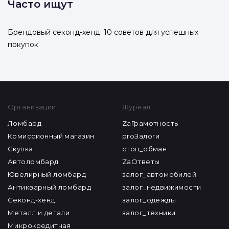
Часто ищут
Брендовый секонд-хенд: 10 советов для успешных
покупок
Организации
Журнал
Ломбард
ZaГрамотность
Комиссионный магазин
proЗалоги
Скупка
стоп_обман
Автоломбард
ZaОтветы
Ювелирный ломбард
залог_автомобилей
Антикварный ломбард
залог_недвижимости
Секонд-хенд
залог_одежды
Металл и детали
залог_техники
Микрокредитная