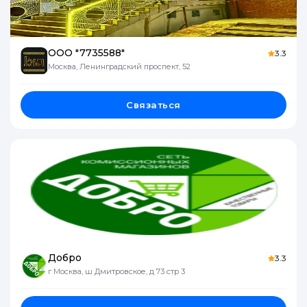
ООО "7735588"
3.3
Москва, Ленинградский проспект, 52
Связаться
Добро
3.3
г Москва, ш Дмитровское, д 73 стр 3