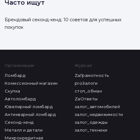
Часто ищут
Брендовый секонд-хенд: 10 советов для успешных
покупок
Организации
Журнал
Ломбард
ZaГрамотность
Комиссионный магазин
proЗалоги
Скупка
стоп_обман
Автоломбард
ZaОтветы
Ювелирный ломбард
залог_автомобилей
Антикварный ломбард
залог_недвижимости
Секонд-хенд
залог_одежды
Металл и детали
залог_техники
Микрокредитная