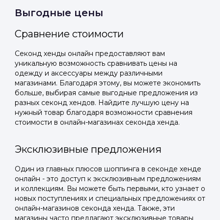
Выгодные цены
Подать заявку
Подать заявку
профиль
Отправьте заявку через мессенджер-бот — магазины
Отправьте заявку через мессенджер-бот — магазины
Сравнение стоимости
Мы отправим код для входа на ваш
увидят её и пришлют предложения. Фото, описание и
увидят её и пришлют предложения. Фото, описание и
AI-оценка прямо в чате.
AI-оценка прямо в чате.
номер телефона.
Секонд хенды онлайн предоставляют вам
уникальную возможность сравнивать цены на
одежду и аксессуары между различными
Telegram
Telegram
магазинами. Благодаря этому, вы можете экономить
Телефон
больше, выбирая самые выгодные предложения из
ВКонтакте
ВКонтакте
разных секонд хендов. Найдите лучшую цену на
нужный товар благодаря возможности сравнения
стоимости в онлайн-магазинах секонда хенда.
или подайте через форму на сайте
или подайте через форму на сайте
Войти в ЛК и заполнить форму
Войти в ЛК и заполнить форму
Эксклюзивные предложения
Отправить код
Один из главных плюсов шоппинга в секонде хенде
онлайн - это доступ к эксклюзивным предложениям
и коллекциям. Вы можете быть первыми, кто узнает о
новых поступлениях и специальных предложениях от
онлайн-магазинов секонда хенда. Также, эти
магазины часто предлагают эксклюзивные товары