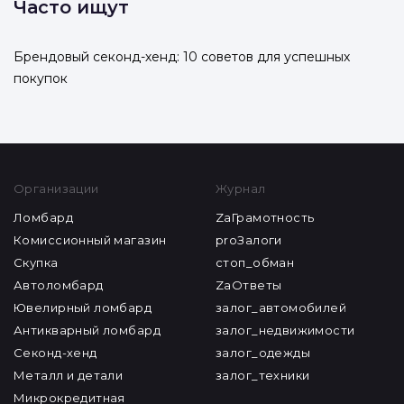
Часто ищут
Брендовый секонд-хенд: 10 советов для успешных
покупок
Организации
Журнал
Ломбард
ZaГрамотность
Комиссионный магазин
proЗалоги
Скупка
стоп_обман
Автоломбард
ZaОтветы
Ювелирный ломбард
залог_автомобилей
Антикварный ломбард
залог_недвижимости
Секонд-хенд
залог_одежды
Металл и детали
залог_техники
Микрокредитная