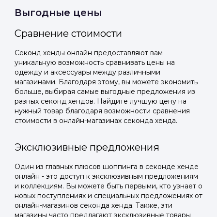
Выгодные цены
Подать заявку
Подать заявку
профиль
Отправьте заявку через мессенджер-бот — магазины
Отправьте заявку через мессенджер-бот — магазины
Сравнение стоимости
Мы отправим код для входа на ваш
увидят её и пришлют предложения. Фото, описание и
увидят её и пришлют предложения. Фото, описание и
AI-оценка прямо в чате.
AI-оценка прямо в чате.
номер телефона.
Секонд хенды онлайн предоставляют вам
уникальную возможность сравнивать цены на
одежду и аксессуары между различными
Telegram
Telegram
магазинами. Благодаря этому, вы можете экономить
Телефон
больше, выбирая самые выгодные предложения из
ВКонтакте
ВКонтакте
разных секонд хендов. Найдите лучшую цену на
нужный товар благодаря возможности сравнения
стоимости в онлайн-магазинах секонда хенда.
или подайте через форму на сайте
или подайте через форму на сайте
Войти в ЛК и заполнить форму
Войти в ЛК и заполнить форму
Эксклюзивные предложения
Отправить код
Один из главных плюсов шоппинга в секонде хенде
онлайн - это доступ к эксклюзивным предложениям
и коллекциям. Вы можете быть первыми, кто узнает о
новых поступлениях и специальных предложениях от
онлайн-магазинов секонда хенда. Также, эти
магазины часто предлагают эксклюзивные товары