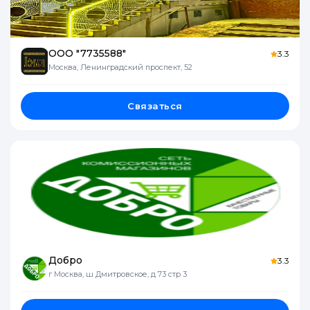
ООО "7735588"
3.3
Москва, Ленинградский проспект, 52
Связаться
Добро
3.3
г Москва, ш Дмитровское, д 73 стр 3