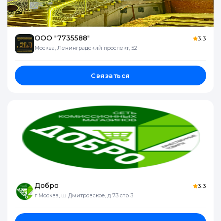
ООО "7735588"
3.3
Москва, Ленинградский проспект, 52
Связаться
Добро
3.3
г Москва, ш Дмитровское, д 73 стр 3