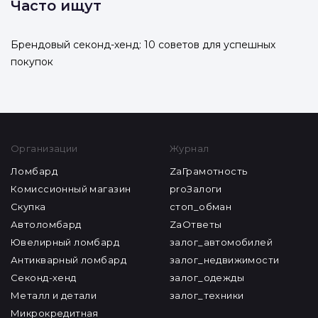
Часто ищут
Брендовый секонд-хенд: 10 советов для успешных
покупок
Организации
Журнал
Ломбард
ZaГрамотность
Комиссионный магазин
proЗалоги
Скупка
стоп_обман
Автоломбард
ZaОтветы
Ювелирный ломбард
залог_автомобилей
Антикварный ломбард
залог_недвижимости
Секонд-хенд
залог_одежды
Металл и детали
залог_техники
Микрокредитная