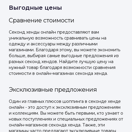
Выгодные цены
Подать заявку
Подать заявку
профиль
Отправьте заявку через мессенджер-бот — магазины
Отправьте заявку через мессенджер-бот — магазины
Сравнение стоимости
Мы отправим код для входа на ваш
увидят её и пришлют предложения. Фото, описание и
увидят её и пришлют предложения. Фото, описание и
AI-оценка прямо в чате.
AI-оценка прямо в чате.
номер телефона.
Секонд хенды онлайн предоставляют вам
уникальную возможность сравнивать цены на
одежду и аксессуары между различными
Telegram
Telegram
магазинами. Благодаря этому, вы можете экономить
Телефон
больше, выбирая самые выгодные предложения из
ВКонтакте
ВКонтакте
разных секонд хендов. Найдите лучшую цену на
нужный товар благодаря возможности сравнения
стоимости в онлайн-магазинах секонда хенда.
или подайте через форму на сайте
или подайте через форму на сайте
Войти в ЛК и заполнить форму
Войти в ЛК и заполнить форму
Эксклюзивные предложения
Отправить код
Один из главных плюсов шоппинга в секонде хенде
онлайн - это доступ к эксклюзивным предложениям
и коллекциям. Вы можете быть первыми, кто узнает о
новых поступлениях и специальных предложениях от
онлайн-магазинов секонда хенда. Также, эти
магазины часто предлагают эксклюзивные товары