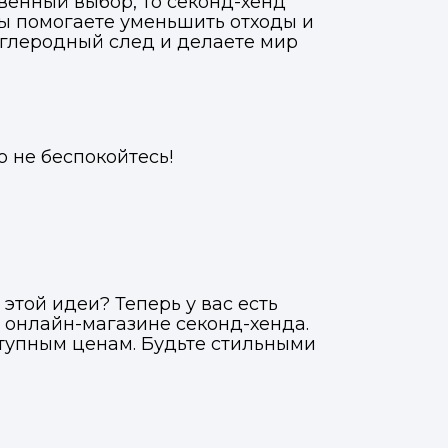
венный выбор, то секонд-хенд
 вы помогаете уменьшить отходы и
углеродный след и делаете мир
о не беспокойтесь!
этой идеи? Теперь у вас есть
 онлайн-магазине секонд-хенда.
тупным ценам. Будьте стильными
Фото, описание и AI-оценка
Фото, описание и AI-оценка