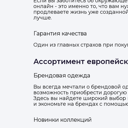
Если вы заботитесь об окружающей
онлайн - это именно то, что вам 
продлеваете жизнь уже созданной
лучше.
Гарантия качества
Один из главных страхов при покуп
Ассортимент европейск
Брендовая одежда
Вы всегда мечтали о брендовой од
возможность приобрести дорогую 
Здесь вы найдете широкий выбор 
и экономьте на брендах с помощь
М
Отправьте заявку через ме
Отправьте заявку через ме
Новинки коллекций
Т