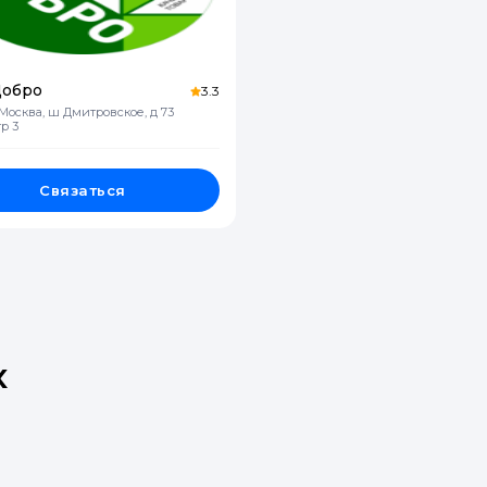
Добро
3.3
 Москва, ш Дмитровское, д 73
тр 3
Связаться
х