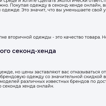
 среде и хотите сделать экологически ответст
нужно. Покупая одежду в секонд-хенде онлайн,
 одежде. Это значит, что вы уменьшаете свой 
ке вторичной одежды - это качество товара. Н
ого секонд-хенда
ежде, но цены заставляют вас отказываться от 
Войти в профиль
брендовую одежду со значительной скидкой в
Подать заявку
Подать заявку
моделей различных известных брендов по дос
ю секонда хенда онлайн.
ы отправим код для входа на ваш номер телефона.
ссенджер-бот — магазины увидят её и пришлют предложения. 
ссенджер-бот — магазины увидят её и пришлют предложения. 
прямо в чате.
прямо в чате.
елефон
Telegram
Telegram