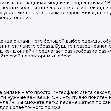
ледить за последними модными тенденциями? В
следних коллекций. Онлайн-магазин секонд-х
ВКонтакте
ВКонтакте
егулярным поступлениям товаров. Никогда не 
хенда онлайн.
или подайте через форму на сайте
или подайте через форму на сайте
Войти в ЛК и заполнить форму
Войти в ЛК и заполнить форму
Отправить код
енда онлайн - это большой выбор одежды, обу
дания стильного образа. Будь то повседневная
нд-хенд онлайн предлагает разнообразие разме
айте свой неповторимый образ.
е онлайн – это просто. Интерфейс сайта секонд
айти нужные вам вещи. Он интуитивно понятен 
онлайн. Вы сможете легко перемещаться по са
для более точного поиска.