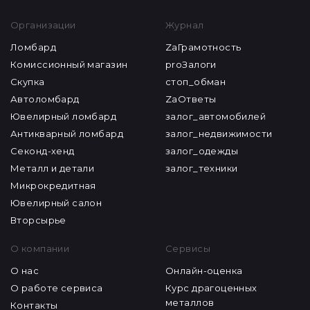
Организации
Журнал
Ломбард
ZaГрамотность
Комиссионный магазин
proЗалоги
Скупка
стоп_обман
Автоломбард
ZaОтветы
Ювелирный ломбард
залог_автомобилей
Антикварный ломбард
залог_недвижимости
Секонд-хенд
залог_одежды
Металл и детали
залог_техники
Микрокредитная
Ювелирный салон
Вторсырье
О компании
Сервисы
О нас
Онлайн-оценка
О работе сервиса
Курс драгоценных
металлов
Контакты