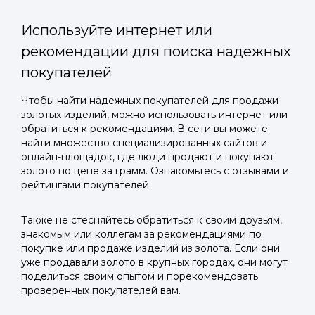
Используйте интернет или
рекомендации для поиска надежных
покупателей
Войти в
Чтобы найти надежных покупателей для продажи
золотых изделий, можно использовать интернет или
Подать заявку
Подать заявку
профиль
обратиться к рекомендациям. В сети вы можете
Отправьте заявку через мессенджер-бот — магазины
Отправьте заявку через мессенджер-бот — магазины
найти множество специализированных сайтов и
Мы отправим код для входа на ваш
увидят её и пришлют предложения. Фото, описание и
увидят её и пришлют предложения. Фото, описание и
онлайн-площадок, где люди продают и покупают
AI-оценка прямо в чате.
AI-оценка прямо в чате.
золото по цене за грамм. Ознакомьтесь с отзывами и
номер телефона.
рейтингами покупателей
Telegram
Telegram
Также не стесняйтесь обратиться к своим друзьям,
Телефон
знакомым или коллегам за рекомендациями по
ВКонтакте
ВКонтакте
покупке или продаже изделий из золота. Если они
уже продавали золото в крупных городах, они могут
поделиться своим опытом и порекомендовать
или подайте через форму на сайте
или подайте через форму на сайте
проверенных покупателей вам.
Войти в ЛК и заполнить форму
Войти в ЛК и заполнить форму