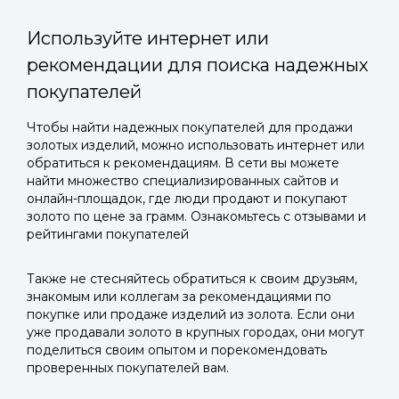
Используйте интернет или
рекомендации для поиска надежных
покупателей
Войти в
Чтобы найти надежных покупателей для продажи
золотых изделий, можно использовать интернет или
Подать заявку
Подать заявку
профиль
обратиться к рекомендациям. В сети вы можете
Отправьте заявку через мессенджер-бот — магазины
Отправьте заявку через мессенджер-бот — магазины
найти множество специализированных сайтов и
Мы отправим код для входа на ваш
увидят её и пришлют предложения. Фото, описание и
увидят её и пришлют предложения. Фото, описание и
онлайн-площадок, где люди продают и покупают
AI-оценка прямо в чате.
AI-оценка прямо в чате.
золото по цене за грамм. Ознакомьтесь с отзывами и
номер телефона.
рейтингами покупателей
Telegram
Telegram
Также не стесняйтесь обратиться к своим друзьям,
Телефон
знакомым или коллегам за рекомендациями по
ВКонтакте
ВКонтакте
покупке или продаже изделий из золота. Если они
уже продавали золото в крупных городах, они могут
поделиться своим опытом и порекомендовать
или подайте через форму на сайте
или подайте через форму на сайте
проверенных покупателей вам.
Войти в ЛК и заполнить форму
Войти в ЛК и заполнить форму