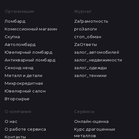
Организации
Журнал
Ломбард
ZaГрамотность
Комиссионный магазин
proЗалоги
Скупка
стоп_обман
Автоломбард
ZaОтветы
Ювелирный ломбард
залог_автомобилей
Антикварный ломбард
залог_недвижимости
Секонд-хенд
залог_одежды
Металл и детали
залог_техники
Микрокредитная
Ювелирный салон
Вторсырье
О компании
Сервисы
О нас
Онлайн-оценка
О работе сервиса
Курс драгоценных
металлов
Контакты