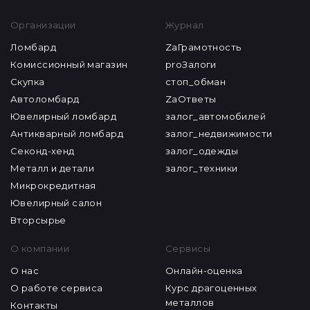
Организации
Журнал
Ломбард
ZaГрамотность
Комиссионный магазин
proЗалоги
Скупка
стоп_обман
Автоломбард
ZaОтветы
Ювелирный ломбард
залог_автомобилей
Антикварный ломбард
залог_недвижимости
Секонд-хенд
залог_одежды
Металл и детали
залог_техники
Микрокредитная
Ювелирный салон
Вторсырье
О компании
Сервисы
О нас
Онлайн-оценка
О работе сервиса
Курс драгоценных
металлов
Контакты