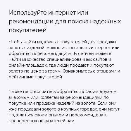
Используйте интернет или
рекомендации для поиска надежных
покупателей
Войти в
Чтобы найти надежных покупателей для продажи
золотых изделий, можно использовать интернет или
Подать заявку
Подать заявку
профиль
обратиться к рекомендациям. В сети вы можете
Отправьте заявку через мессенджер-бот — магазины
Отправьте заявку через мессенджер-бот — магазины
найти множество специализированных сайтов и
Мы отправим код для входа на ваш
увидят её и пришлют предложения. Фото, описание и
увидят её и пришлют предложения. Фото, описание и
онлайн-площадок, где люди продают и покупают
AI-оценка прямо в чате.
AI-оценка прямо в чате.
золото по цене за грамм. Ознакомьтесь с отзывами и
номер телефона.
рейтингами покупателей
Telegram
Telegram
Также не стесняйтесь обратиться к своим друзьям,
Телефон
знакомым или коллегам за рекомендациями по
ВКонтакте
ВКонтакте
покупке или продаже изделий из золота. Если они
уже продавали золото в крупных городах, они могут
поделиться своим опытом и порекомендовать
или подайте через форму на сайте
или подайте через форму на сайте
проверенных покупателей вам.
Войти в ЛК и заполнить форму
Войти в ЛК и заполнить форму