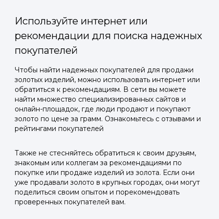
Используйте интернет или
рекомендации для поиска надежных
покупателей
Войти в
Чтобы найти надежных покупателей для продажи
золотых изделий, можно использовать интернет или
Подать заявку
Подать заявку
профиль
обратиться к рекомендациям. В сети вы можете
Отправьте заявку через мессенджер-бот — магазины
Отправьте заявку через мессенджер-бот — магазины
найти множество специализированных сайтов и
Мы отправим код для входа на ваш
увидят её и пришлют предложения. Фото, описание и
увидят её и пришлют предложения. Фото, описание и
онлайн-площадок, где люди продают и покупают
AI-оценка прямо в чате.
AI-оценка прямо в чате.
золото по цене за грамм. Ознакомьтесь с отзывами и
номер телефона.
рейтингами покупателей
Telegram
Telegram
Также не стесняйтесь обратиться к своим друзьям,
Телефон
знакомым или коллегам за рекомендациями по
ВКонтакте
ВКонтакте
покупке или продаже изделий из золота. Если они
уже продавали золото в крупных городах, они могут
поделиться своим опытом и порекомендовать
или подайте через форму на сайте
или подайте через форму на сайте
проверенных покупателей вам.
Войти в ЛК и заполнить форму
Войти в ЛК и заполнить форму