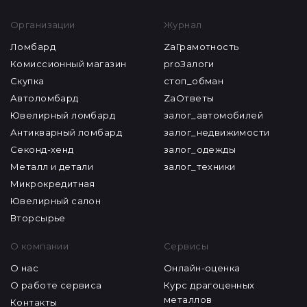
Организации
Журнал
Ломбард
ZaГрамотность
Комиссионный магазин
proЗалоги
Скупка
стоп_обман
Автоломбард
ZaОтветы
Ювелирный ломбард
залог_автомобилей
Антикварный ломбард
залог_недвижимости
Секонд-хенд
залог_одежды
Металл и детали
залог_техники
Микрокредитная
Ювелирный салон
Вторсырье
О компании
Сервисы
О нас
Онлайн-оценка
О работе сервиса
Курс драгоценных
металлов
Контакты