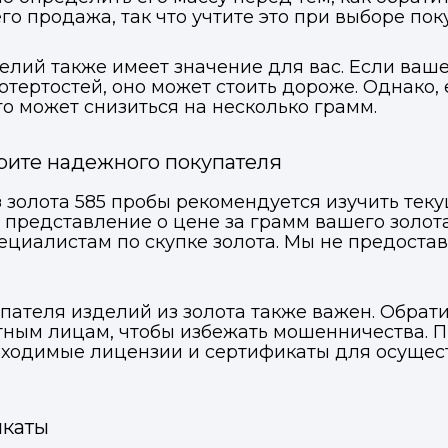
го продажа, так что учтите это при выборе пок
ВКонтакте
ВКонтакте
делий также имеет значение для вас. Если ваш
отертостей, оно может стоить дороже. Однако
или подайте через форму на сайте
или подайте через форму на сайте
о может снизиться на несколько грамм.
Войти в ЛК и заполнить форму
Войти в ЛК и заполнить форму
Отправить код
рите надежного покупателя
 золота 585 пробы рекомендуется изучить тек
 представление о цене за грамм вашего золот
пециалистам по скупке золота. Мы не предост
пателя изделий из золота также важен. Обрат
ным лицам, чтобы избежать мошенничества. П
еобходимые лицензии и сертификаты для осущес
икаты