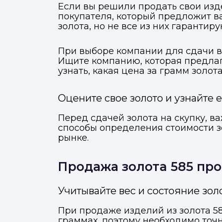
Если вы решили продать свои изде
покупателя, который предложит в
золота, но не все из них гарантир
При выборе компании для сдачи в
Ищите компанию, которая предлаг
узнать, какая цена за грамм золо
Оцените свое золото и узнайте 
Перед сдачей золота на скупку, в
способы определения стоимости зо
рынке.
Продажа золота 585 про
М
Отправьте заявку через ме
Отправьте заявку через ме
Учитывайте вес и состояние зо
При продаже изделий из золота 585
Т
граммах, поэтому необходимо точн