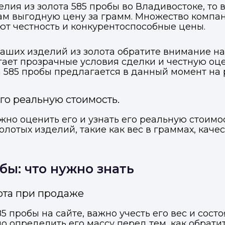
лия из золота 585 пробы во Владивостоке, то
ам выгодную цену за грамм. Множество компан
уют честность и конкурентоспособные цены.
аших изделий из золота обратите внимание на
ает прозрачные условия сделки и честную оцен
та 585 пробы предлагается в данный момент на 
его реальную стоимость.
ажно оценить его и узнать его реальную стоим
лотых изделий, такие как вес в граммах, каче
Войти в профиль
Подать заявку
Подать заявку
бы: что нужно знать
ы отправим код для входа на ваш номер телефона.
ссенджер-бот — магазины увидят её и пришлют предложения. 
ссенджер-бот — магазины увидят её и пришлют предложения. 
лота при продаже
прямо в чате.
прямо в чате.
 пробы на сайте, важно учесть его вес и состо
елефон
Telegram
Telegram
о определить его массу перед тем, как обрати