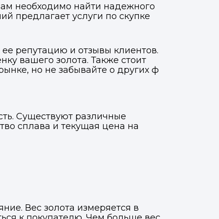
 вам необходимо найти надежного
ий предлагает услуги по скупке
 ее репутацию и отзывы клиентов.
ку вашего золота. Также стоит
рынке, но не забывайте о других ф
ость. Существуют различные
ство сплава и текущая цена на
Фото, описание и AI-оценка
Фото, описание и AI-оценка
яние. Вес золота измеряется в
ться к покупателю. Чем больше вес