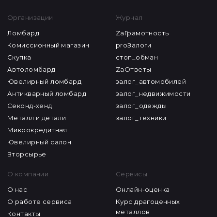
Организации
Журнал
Ломбард
ZaГрамотность
Комиссионный магазин
proЗалоги
Скупка
стоп_обман
Автоломбард
ZaОтветы
Ювелирный ломбард
залог_автомобилей
Антикварный ломбард
залог_недвижимости
Секонд-хенд
залог_одежды
Металл и детали
залог_техники
Микрокредитная
Ювелирный салон
Вторсырье
О компании
Сервисы
О нас
Онлайн-оценка
О работе сервиса
Курс драгоценных
металлов
Контакты