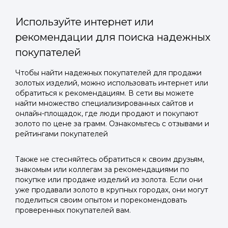
Используйте интернет или
рекомендации для поиска надежных
покупателей
Войти в
Чтобы найти надежных покупателей для продажи
золотых изделий, можно использовать интернет или
Подать заявку
Подать заявку
профиль
обратиться к рекомендациям. В сети вы можете
Отправьте заявку через мессенджер-бот — магазины
Отправьте заявку через мессенджер-бот — магазины
найти множество специализированных сайтов и
Мы отправим код для входа на ваш
увидят её и пришлют предложения. Фото, описание и
увидят её и пришлют предложения. Фото, описание и
онлайн-площадок, где люди продают и покупают
AI-оценка прямо в чате.
AI-оценка прямо в чате.
золото по цене за грамм. Ознакомьтесь с отзывами и
номер телефона.
рейтингами покупателей
Telegram
Telegram
Также не стесняйтесь обратиться к своим друзьям,
Телефон
знакомым или коллегам за рекомендациями по
ВКонтакте
ВКонтакте
покупке или продаже изделий из золота. Если они
уже продавали золото в крупных городах, они могут
поделиться своим опытом и порекомендовать
или подайте через форму на сайте
или подайте через форму на сайте
проверенных покупателей вам.
Войти в ЛК и заполнить форму
Войти в ЛК и заполнить форму