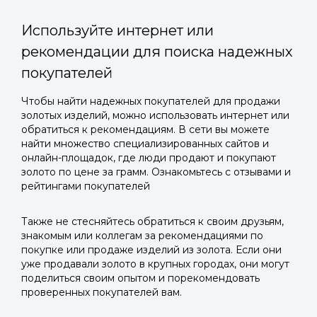
Используйте интернет или
рекомендации для поиска надежных
покупателей
Войти в
Чтобы найти надежных покупателей для продажи
золотых изделий, можно использовать интернет или
Подать заявку
Подать заявку
профиль
обратиться к рекомендациям. В сети вы можете
Отправьте заявку через мессенджер-бот — магазины
Отправьте заявку через мессенджер-бот — магазины
найти множество специализированных сайтов и
Мы отправим код для входа на ваш
увидят её и пришлют предложения. Фото, описание и
увидят её и пришлют предложения. Фото, описание и
онлайн-площадок, где люди продают и покупают
AI-оценка прямо в чате.
AI-оценка прямо в чате.
золото по цене за грамм. Ознакомьтесь с отзывами и
номер телефона.
рейтингами покупателей
Telegram
Telegram
Также не стесняйтесь обратиться к своим друзьям,
Телефон
знакомым или коллегам за рекомендациями по
ВКонтакте
ВКонтакте
покупке или продаже изделий из золота. Если они
уже продавали золото в крупных городах, они могут
поделиться своим опытом и порекомендовать
или подайте через форму на сайте
или подайте через форму на сайте
проверенных покупателей вам.
Войти в ЛК и заполнить форму
Войти в ЛК и заполнить форму