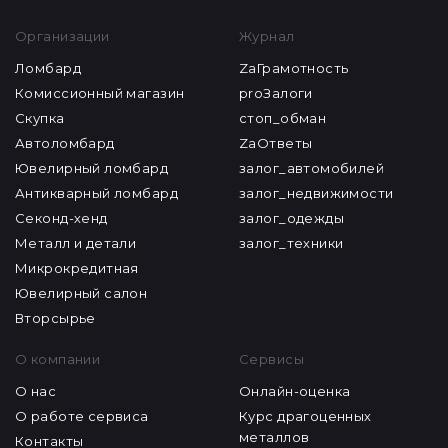
Организации
Журнал
Ломбард
ZaГрамотность
Комиссионный магазин
proЗалоги
Скупка
стоп_обман
Автоломбард
ZaОтветы
Ювелирный ломбард
залог_автомобилей
Антикварный ломбард
залог_недвижимости
Секонд-хенд
залог_одежды
Металл и детали
залог_техники
Микрокредитная
Ювелирный салон
Вторсырье
О компании
Сервисы
О нас
Онлайн-оценка
О работе сервиса
Курс драгоценных
металлов
Контакты