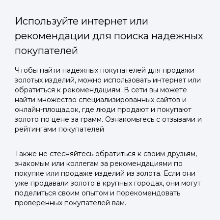
Используйте интернет или
рекомендации для поиска надежных
покупателей
Войти в
Чтобы найти надежных покупателей для продажи
золотых изделий, можно использовать интернет или
Подать заявку
Подать заявку
профиль
обратиться к рекомендациям. В сети вы можете
Отправьте заявку через мессенджер-бот — магазины
Отправьте заявку через мессенджер-бот — магазины
найти множество специализированных сайтов и
Мы отправим код для входа на ваш
увидят её и пришлют предложения. Фото, описание и
увидят её и пришлют предложения. Фото, описание и
онлайн-площадок, где люди продают и покупают
AI-оценка прямо в чате.
AI-оценка прямо в чате.
золото по цене за грамм. Ознакомьтесь с отзывами и
номер телефона.
рейтингами покупателей
Telegram
Telegram
Также не стесняйтесь обратиться к своим друзьям,
Телефон
знакомым или коллегам за рекомендациями по
ВКонтакте
ВКонтакте
покупке или продаже изделий из золота. Если они
уже продавали золото в крупных городах, они могут
поделиться своим опытом и порекомендовать
или подайте через форму на сайте
или подайте через форму на сайте
проверенных покупателей вам.
Войти в ЛК и заполнить форму
Войти в ЛК и заполнить форму