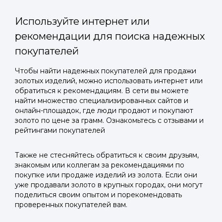
Используйте интернет или
рекомендации для поиска надежных
покупателей
Войти в
Чтобы найти надежных покупателей для продажи
золотых изделий, можно использовать интернет или
Подать заявку
Подать заявку
профиль
обратиться к рекомендациям. В сети вы можете
Отправьте заявку через мессенджер-бот — магазины
Отправьте заявку через мессенджер-бот — магазины
найти множество специализированных сайтов и
Мы отправим код для входа на ваш
увидят её и пришлют предложения. Фото, описание и
увидят её и пришлют предложения. Фото, описание и
онлайн-площадок, где люди продают и покупают
AI-оценка прямо в чате.
AI-оценка прямо в чате.
золото по цене за грамм. Ознакомьтесь с отзывами и
номер телефона.
рейтингами покупателей
Telegram
Telegram
Также не стесняйтесь обратиться к своим друзьям,
Телефон
знакомым или коллегам за рекомендациями по
ВКонтакте
ВКонтакте
покупке или продаже изделий из золота. Если они
уже продавали золото в крупных городах, они могут
поделиться своим опытом и порекомендовать
или подайте через форму на сайте
или подайте через форму на сайте
проверенных покупателей вам.
Войти в ЛК и заполнить форму
Войти в ЛК и заполнить форму