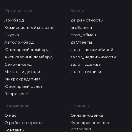
Организации
Журнал
Ломбард
ZaГрамотность
Комиссионный магазин
proЗалоги
Скупка
стоп_обман
Автоломбард
ZaОтветы
Ювелирный ломбард
залог_автомобилей
Антикварный ломбард
залог_недвижимости
Секонд-хенд
залог_одежды
Металл и детали
залог_техники
Микрокредитная
Ювелирный салон
Вторсырье
О компании
Сервисы
О нас
Онлайн-оценка
О работе сервиса
Курс драгоценных
металлов
Контакты