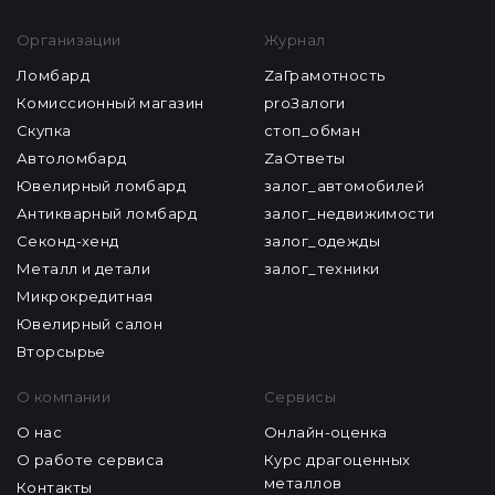
Организации
Журнал
Ломбард
ZaГрамотность
Комиссионный магазин
proЗалоги
Скупка
стоп_обман
Автоломбард
ZaОтветы
Ювелирный ломбард
залог_автомобилей
Антикварный ломбард
залог_недвижимости
Секонд-хенд
залог_одежды
Металл и детали
залог_техники
Микрокредитная
Ювелирный салон
Вторсырье
О компании
Сервисы
О нас
Онлайн-оценка
О работе сервиса
Курс драгоценных
металлов
Контакты