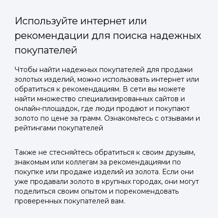
Используйте интернет или
рекомендации для поиска надежных
покупателей
Войти в
Чтобы найти надежных покупателей для продажи
золотых изделий, можно использовать интернет или
Подать заявку
Подать заявку
профиль
обратиться к рекомендациям. В сети вы можете
Отправьте заявку через мессенджер-бот — магазины
Отправьте заявку через мессенджер-бот — магазины
найти множество специализированных сайтов и
Мы отправим код для входа на ваш
увидят её и пришлют предложения. Фото, описание и
увидят её и пришлют предложения. Фото, описание и
онлайн-площадок, где люди продают и покупают
AI-оценка прямо в чате.
AI-оценка прямо в чате.
золото по цене за грамм. Ознакомьтесь с отзывами и
номер телефона.
рейтингами покупателей
Telegram
Telegram
Также не стесняйтесь обратиться к своим друзьям,
Телефон
знакомым или коллегам за рекомендациями по
ВКонтакте
ВКонтакте
покупке или продаже изделий из золота. Если они
уже продавали золото в крупных городах, они могут
поделиться своим опытом и порекомендовать
или подайте через форму на сайте
или подайте через форму на сайте
проверенных покупателей вам.
Войти в ЛК и заполнить форму
Войти в ЛК и заполнить форму