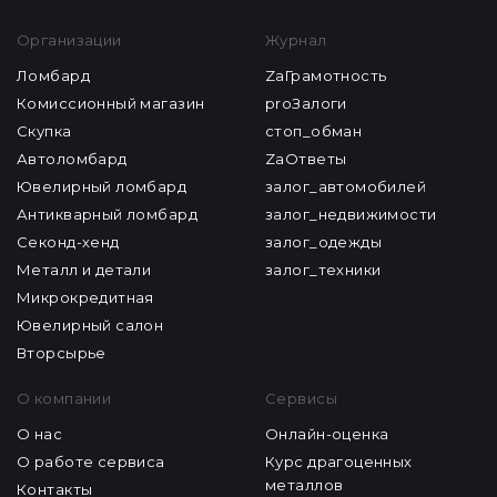
Организации
Журнал
Ломбард
ZaГрамотность
Комиссионный магазин
proЗалоги
Скупка
стоп_обман
Автоломбард
ZaОтветы
Ювелирный ломбард
залог_автомобилей
Антикварный ломбард
залог_недвижимости
Секонд-хенд
залог_одежды
Металл и детали
залог_техники
Микрокредитная
Ювелирный салон
Вторсырье
О компании
Сервисы
О нас
Онлайн-оценка
О работе сервиса
Курс драгоценных
металлов
Контакты