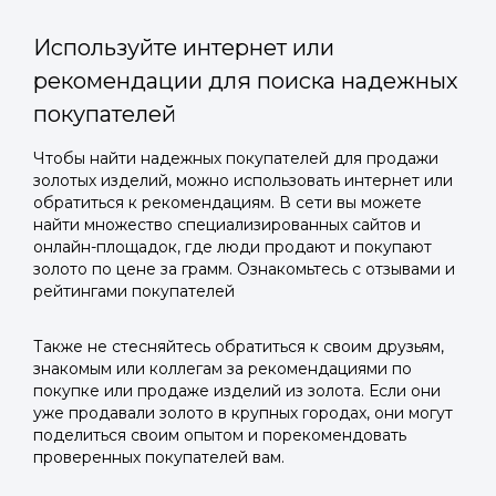
Используйте интернет или
рекомендации для поиска надежных
покупателей
Войти в
Чтобы найти надежных покупателей для продажи
золотых изделий, можно использовать интернет или
Подать заявку
Подать заявку
профиль
обратиться к рекомендациям. В сети вы можете
Отправьте заявку через мессенджер-бот — магазины
Отправьте заявку через мессенджер-бот — магазины
найти множество специализированных сайтов и
Мы отправим код для входа на ваш
увидят её и пришлют предложения. Фото, описание и
увидят её и пришлют предложения. Фото, описание и
онлайн-площадок, где люди продают и покупают
AI-оценка прямо в чате.
AI-оценка прямо в чате.
золото по цене за грамм. Ознакомьтесь с отзывами и
номер телефона.
рейтингами покупателей
Telegram
Telegram
Также не стесняйтесь обратиться к своим друзьям,
Телефон
знакомым или коллегам за рекомендациями по
ВКонтакте
ВКонтакте
покупке или продаже изделий из золота. Если они
уже продавали золото в крупных городах, они могут
поделиться своим опытом и порекомендовать
или подайте через форму на сайте
или подайте через форму на сайте
проверенных покупателей вам.
Войти в ЛК и заполнить форму
Войти в ЛК и заполнить форму