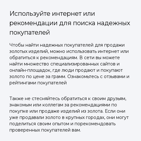
Используйте интернет или
рекомендации для поиска надежных
покупателей
Войти в
Чтобы найти надежных покупателей для продажи
золотых изделий, можно использовать интернет или
Подать заявку
Подать заявку
профиль
обратиться к рекомендациям. В сети вы можете
Отправьте заявку через мессенджер-бот — магазины
Отправьте заявку через мессенджер-бот — магазины
найти множество специализированных сайтов и
Мы отправим код для входа на ваш
увидят её и пришлют предложения. Фото, описание и
увидят её и пришлют предложения. Фото, описание и
онлайн-площадок, где люди продают и покупают
AI-оценка прямо в чате.
AI-оценка прямо в чате.
золото по цене за грамм. Ознакомьтесь с отзывами и
номер телефона.
рейтингами покупателей
Telegram
Telegram
Также не стесняйтесь обратиться к своим друзьям,
Телефон
знакомым или коллегам за рекомендациями по
ВКонтакте
ВКонтакте
покупке или продаже изделий из золота. Если они
уже продавали золото в крупных городах, они могут
поделиться своим опытом и порекомендовать
или подайте через форму на сайте
или подайте через форму на сайте
проверенных покупателей вам.
Войти в ЛК и заполнить форму
Войти в ЛК и заполнить форму