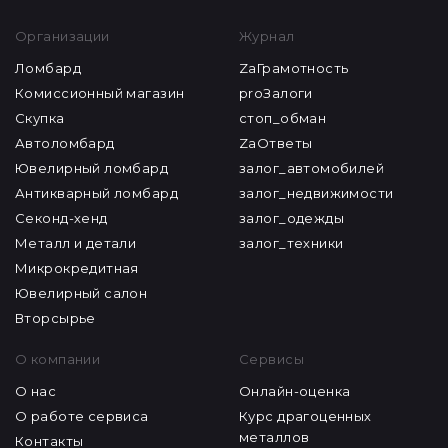
Организации
Журнал
Ломбард
ZaГрамотность
Комиссионный магазин
proЗалоги
Скупка
стоп_обман
Автоломбард
ZaОтветы
Ювелирный ломбард
залог_автомобилей
Антикварный ломбард
залог_недвижимости
Секонд-хенд
залог_одежды
Металл и детали
залог_техники
Микрокредитная
Ювелирный салон
Вторсырье
О компании
Сервисы
О нас
Онлайн-оценка
О работе сервиса
Курс драгоценных
металлов
Контакты