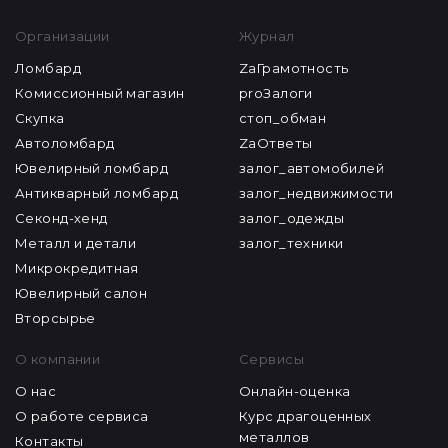
Организации
Журнал
Ломбард
ZaГрамотность
Комиссионный магазин
proЗалоги
Скупка
стоп_обман
Автоломбард
ZaОтветы
Ювелирный ломбард
залог_автомобилей
Антикварный ломбард
залог_недвижимости
Секонд-хенд
залог_одежды
Металл и детали
залог_техники
Микрокредитная
Ювелирный салон
Вторсырье
О компании
Сервисы
О нас
Онлайн-оценка
О работе сервиса
Курс драгоценных
металлов
Контакты