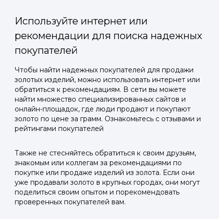
Используйте интернет или
рекомендации для поиска надежных
покупателей
Войти в
Чтобы найти надежных покупателей для продажи
золотых изделий, можно использовать интернет или
Подать заявку
Подать заявку
профиль
обратиться к рекомендациям. В сети вы можете
Отправьте заявку через мессенджер-бот — магазины
Отправьте заявку через мессенджер-бот — магазины
найти множество специализированных сайтов и
Мы отправим код для входа на ваш
увидят её и пришлют предложения. Фото, описание и
увидят её и пришлют предложения. Фото, описание и
онлайн-площадок, где люди продают и покупают
AI-оценка прямо в чате.
AI-оценка прямо в чате.
золото по цене за грамм. Ознакомьтесь с отзывами и
номер телефона.
рейтингами покупателей
Telegram
Telegram
Также не стесняйтесь обратиться к своим друзьям,
Телефон
знакомым или коллегам за рекомендациями по
ВКонтакте
ВКонтакте
покупке или продаже изделий из золота. Если они
уже продавали золото в крупных городах, они могут
поделиться своим опытом и порекомендовать
или подайте через форму на сайте
или подайте через форму на сайте
проверенных покупателей вам.
Войти в ЛК и заполнить форму
Войти в ЛК и заполнить форму