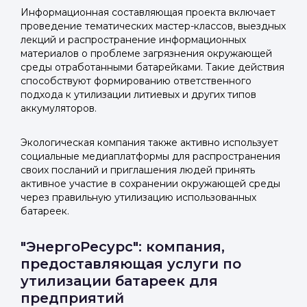
Информационная составляющая проекта включает
проведение тематических мастер-классов, выездных
лекций и распространение информационных
материалов о проблеме загрязнения окружающей
среды отработанными батарейками. Такие действия
способствуют формированию ответственного
подхода к утилизации литиевых и других типов
аккумуляторов.
Экологическая компания также активно использует
социальные медиаплатформы для распространения
своих посланий и приглашения людей принять
активное участие в сохранении окружающей среды
через правильную утилизацию использованных
батареек.
Войти в
"ЭнергоРесурс": компания,
предоставляющая услуги по
Подать заявку
Подать заявку
профиль
утилизации батареек для
Отправьте заявку через мессенджер-бот — магазины
Отправьте заявку через мессенджер-бот — магазины
предприятий
Мы отправим код для входа на ваш
увидят её и пришлют предложения. Фото, описание и
увидят её и пришлют предложения. Фото, описание и