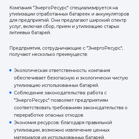
AI-оценка прямо в чате.
AI-оценка прямо в чате.
номер телефона.
Компания "ЭнергоРесурс" специализируется на
утилизации отработанных батареек и аккумуляторов
для предприятий. Они предлагают широкий спектр
Telegram
Telegram
услуг, включая сбор, прием и утилизацию старых
Телефон
литиевых батарей.
ВКонтакте
ВКонтакте
Предприятия, сотрудничающие с "ЭнергоРесурс",
или подайте через форму на сайте
или подайте через форму на сайте
получают несколько преимуществ:
Войти в ЛК и заполнить форму
Войти в ЛК и заполнить форму
Экологическая ответственность: компания
Отправить код
обеспечивает безопасную и экологически чистую
утилизацию использованных батарей.
Соблюдение законодательства: работа с
"ЭнергоРесурс" позволяет предприятиям
соответствовать требованиям законодательства о
переработке опасных отходов.
Экономия ресурсов: благодаря правильной
утилизации, возможно извлечение ценных
материалов из использованных батарей.