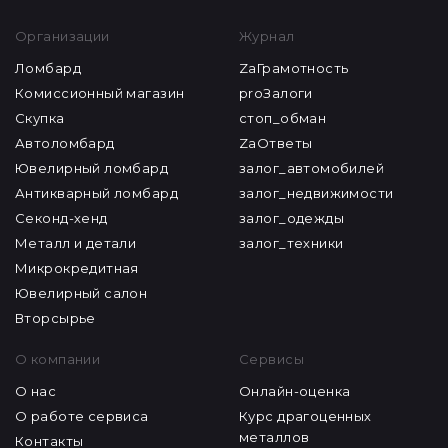
Организации
Журнал
Ломбард
ZaГрамотность
Комиссионный магазин
proЗалоги
Скупка
стоп_обман
Автоломбард
ZaОтветы
Ювелирный ломбард
залог_автомобилей
Антикварный ломбард
залог_недвижимости
Секонд-хенд
залог_одежды
Металл и детали
залог_техники
Микрокредитная
Ювелирный салон
Вторсырье
О компании
Сервисы
О нас
Онлайн-оценка
О работе сервиса
Курс драгоценных
металлов
Контакты