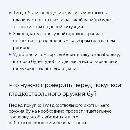
Тип добычи: определите, каких животных вы
планируете охотиться и на какой калибр будет
эффективным в данной ситуации.
Законодательство: узнайте, какие правила
относятся к разрешенным калибрам по в вашем
регионе.
Удобство и комфорт: выберите такую калибровку,
которая будет удобна для вас в использовании и
не вызовет излишнего отдачи.
Войти в
Что нужно проверить перед покупкой
Подать заявку
Подать заявку
гладкоствольного оружия бу?
профиль
Отправьте заявку через мессенджер-бот — магазины
Отправьте заявку через мессенджер-бот — магазины
Перед покупкой гладкоствольного охотничьего
Мы отправим код для входа на ваш
увидят её и пришлют предложения. Фото, описание и
увидят её и пришлют предложения. Фото, описание и
оружия бу на необходимо провести тщательную
AI-оценка прямо в чате.
AI-оценка прямо в чате.
номер телефона.
проверку, чтобы убедиться в его
работоспособности и безопасности.