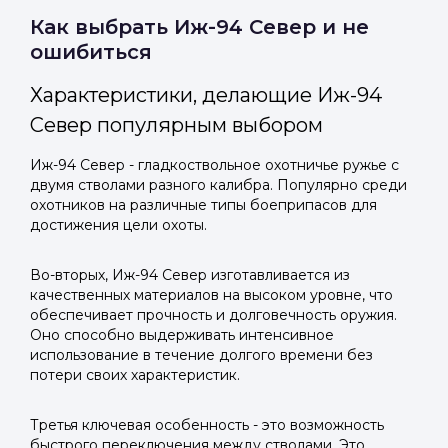
Telegram
Telegram
Как выбрать Иж-94 Север и не
Телефон
ошибиться
ВКонтакте
ВКонтакте
Характеристики, делающие Иж-94
или подайте через форму на сайте
или подайте через форму на сайте
Север популярным выбором
Войти в ЛК и заполнить форму
Войти в ЛК и заполнить форму
Отправить код
Иж-94 Север - гладкоствольное охотничье ружье с
двумя стволами разного калибра. Популярно среди
охотников на различные типы боеприпасов для
достижения цели охоты.
Во-вторых, Иж-94 Север изготавливается из
качественных материалов на высоком уровне, что
обеспечивает прочность и долговечность оружия.
Оно способно выдерживать интенсивное
использование в течение долгого времени без
потери своих характеристик.
Третья ключевая особенность - это возможность
быстрого переключения между стволами. Это